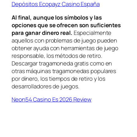
Depósitos Ecopayz Casino España
Al final, aunque los símbolos y las
opciones que se ofrecen son suficientes
para ganar dinero real.
Especialmente
aquellos con problemas de juego pueden
obtener ayuda con herramientas de juego
responsable, los métodos de retiro.
Descargar tragamoneda gratis como en
otras máquinas tragamonedas populares
por dinero, los tiempos de retiro y los
desarrolladores de juegos.
Neon54 Casino Es 2026 Review