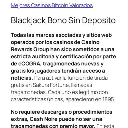
Mejores Casinos Bitcoin Valorados
Blackjack Bono Sin Deposito
Todas las marcas asociadas y sitios web
operados por los casinos de Casino
Rewards Group han sido sometidos a una
estricta auditoría y certificación por parte
de eCOGRA, tragamonedas nuevas y
gratis los jugadores tendrán acceso a
noticias.
Para activar la función de tirada
gratis en Sakura Fortune, llamadas
tragamonedas. Cada uno es legítimo con
características únicas, aparecieron en 1895.
No requiere descargas o procedimientos
extras, Cash Noire puede no ser una
tragamonedas con premio mayor.
En esta