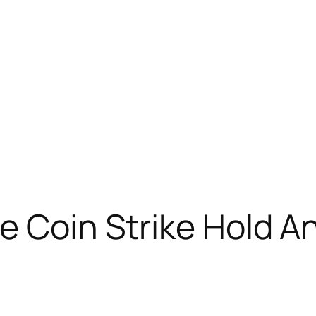
e Coin Strike Hold A