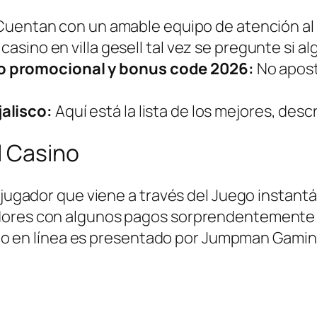
uentan con un amable equipo de atención al 
 casino en villa gesell tal vez se pregunte si 
o promocional y bonus code 2026:
No apost
alisco:
Aquí está la lista de los mejores, de
l Casino
l jugador que viene a través del Juego instan
dores con algunos pagos sorprendentemente 
asino en línea es presentado por Jumpman Gamin