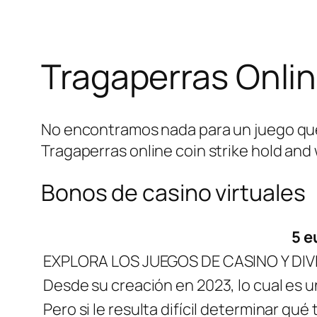
Tragaperras Onlin
No encontramos nada para un juego que 
Tragaperras online coin strike hold and
Bonos de casino virtuales
5 e
EXPLORA LOS JUEGOS DE CASINO Y DIV
Desde su creación en 2023, lo cual es u
Pero si le resulta difícil determinar q