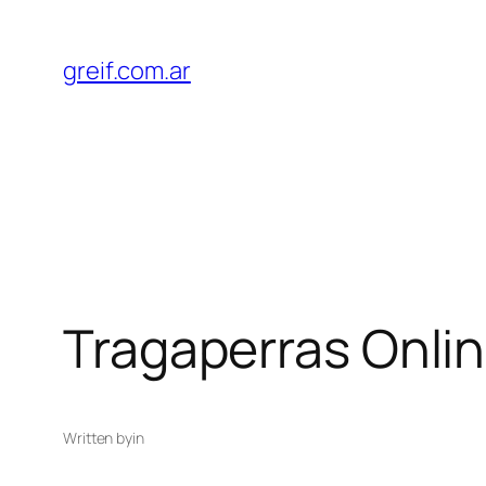
Skip
to
greif.com.ar
content
Tragaperras Onlin
Written by
in