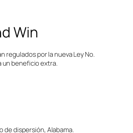
nd Win
n regulados por la nueva Ley No.
 un beneficio extra.
lo de dispersión, Alabama.