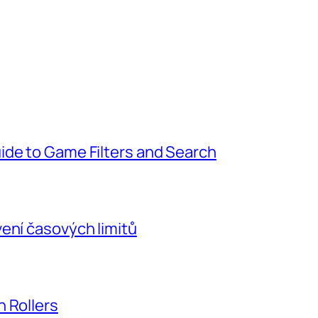
ide to Game Filters and Search
ení časových limitů
 Rollers