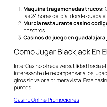
Maquina tragamonedas trucos:
C
las 24 horas del día, donde queda el
Murcia restaurante casino codig
nosotros.
Casinos de juego en guadalajara j
Como Jugar Blackjack En E
InterCasino ofrece versatilidad hacia e
interesante de recompensar a los juga
giros sin valor a primera vista. Este c
puntos.
Casino Online Promociones