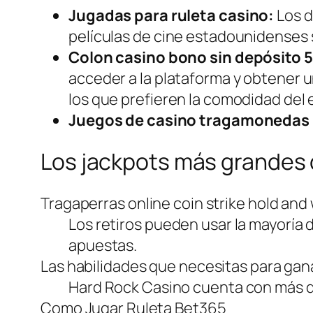
Jugadas para ruleta casino:
Los d
películas de cine estadounidenses 
Colon casino bono sin depósito 5
acceder a la plataforma y obtener un
los que prefieren la comodidad del 
Juegos de casino tragamonedas 
Los jackpots más grandes d
Tragaperras online coin strike hold and
Los retiros pueden usar la mayoría
apuestas.
Las habilidades que necesitas para gana
Hard Rock Casino cuenta con más de
Como Jugar Ruleta Bet365