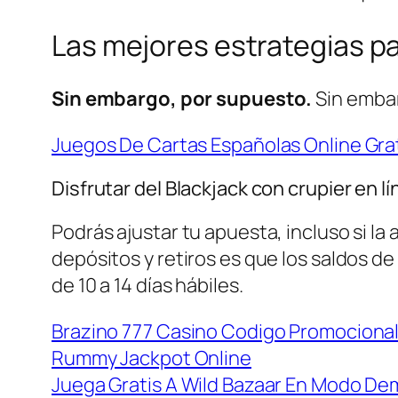
Las mejores estrategias par
Sin embargo, por supuesto.
Sin embar
Juegos De Cartas Españolas Online Gra
Disfrutar del Blackjack con crupier en l
Podrás ajustar tu apuesta, incluso si la
depósitos y retiros es que los saldos d
de 10 a 14 días hábiles.
Brazino 777 Casino Codigo Promociona
Rummy Jackpot Online
Juega Gratis A Wild Bazaar En Modo D