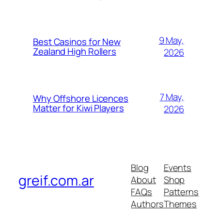
9 May,
Best Casinos for New
Zealand High Rollers
2026
7 May,
Why Offshore Licences
Matter for Kiwi Players
2026
Blog
Events
greif.com.ar
About
Shop
FAQs
Patterns
Authors
Themes