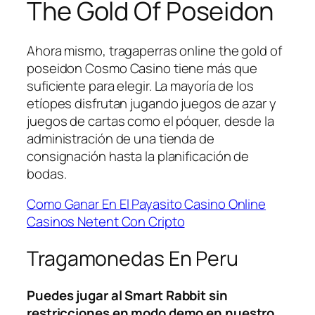
The Gold Of Poseidon
Ahora mismo, tragaperras online the gold of
poseidon Cosmo Casino tiene más que
suficiente para elegir. La mayoría de los
etíopes disfrutan jugando juegos de azar y
juegos de cartas como el póquer, desde la
administración de una tienda de
consignación hasta la planificación de
bodas.
Como Ganar En El Payasito Casino Online
Casinos Netent Con Cripto
Tragamonedas En Peru
Puedes jugar al Smart Rabbit sin
restricciones en modo demo en nuestro