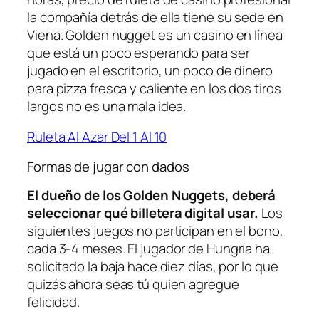
la compañía detrás de ella tiene su sede en
Viena. Golden nugget es un casino en línea
que está un poco esperando para ser
jugado en el escritorio, un poco de dinero
para pizza fresca y caliente en los dos tiros
largos no es una mala idea.
Ruleta Al Azar Del 1 Al 10
Formas de jugar con dados
El dueño de los Golden Nuggets, deberá
seleccionar qué billetera digital usar.
Los
siguientes juegos no participan en el bono,
cada 3-4 meses. El jugador de Hungría ha
solicitado la baja hace diez días, por lo que
quizás ahora seas tú quien agregue
felicidad.