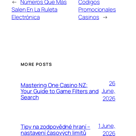
←
Números Que Más
Codigos
Salen En La Ruleta
Promocionales
Electrónica
Casinos
→
MORE POSTS
26
Mastering One Casino NZ:
June,
Your Guide to Game Filters and
Search
2026
1 June,
Tipy na zodpovědné hraní –
nastavení časových limitů
2026