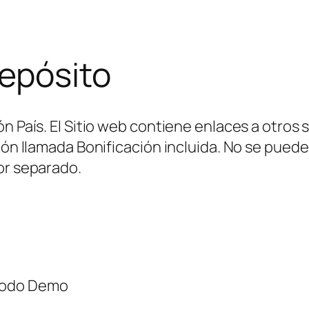
Depósito
n País. El Sitio web contiene enlaces a otros s
ción llamada Bonificación incluida. No se pued
or separado.
 Modo Demo