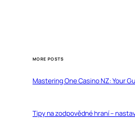
MORE POSTS
Mastering One Casino NZ: Your Gu
Tipy na zodpovědné hraní – nastav