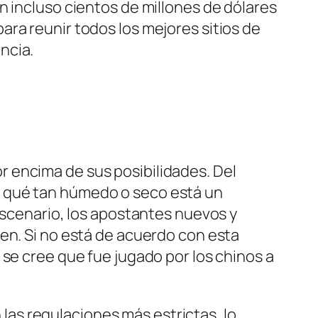
n incluso cientos de millones de dólares
ra reunir todos los mejores sitios de
ncia.
 encima de sus posibilidades. Del
r qué tan húmedo o seco está un
escenario, los apostantes nuevos y
en. Si no está de acuerdo con esta
 se cree que fue jugado por los chinos a
las regulaciones más estrictas, lo