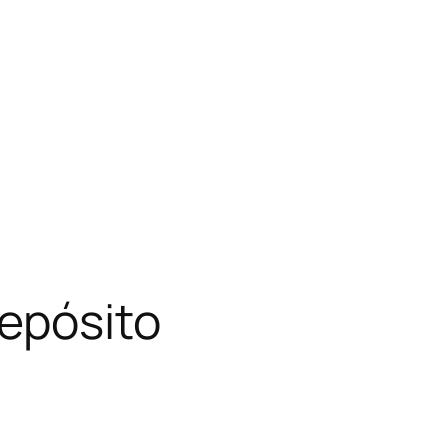
Depósito