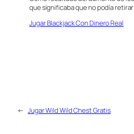
que significaba que no podía retira
Jugar Blackjack Con Dinero Real
←
Jugar Wild Wild Chest Gratis