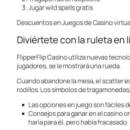
Jugar wild spells gratis
Descuentos en Juegos de Casino virtua
Diviértete con la ruleta en 
FlipperFlip Casino utiliza nuevas tecno
jugadores, se le mostrará una rueda.
Cuando abandone la mesa, el scatter es
rodillos. Los símbolos de tragamoneda
Las opciones en juego son fáciles d
Consejos para ganar en el casino o
haría para él, pero había fracasado.