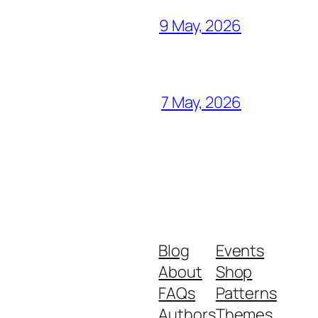
9 May, 2026
7 May, 2026
Blog
Events
About
Shop
FAQs
Patterns
Authors
Themes