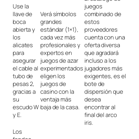
Use la
juegos
llave de
Verá símbolos
combinado de
boca
grandes
estos
abierta y
estándar (1×1),
proveedores
los
cada vez más
cuenta con una
alicates
profesionales y
oferta diversa
para
expertos en
que agradará
asegurar
juegos de azar
incluso a los
el cable al
experimentados
jugadores más
tubo de
eligen los
exigentes, es el
pesas 2,
juegos de
bote de
gracias a
casino con la
dispersión que
su
ventaja más
desea
escudo W
baja de la casa.
encontrar al
y E.
final del arco
iris.
Los