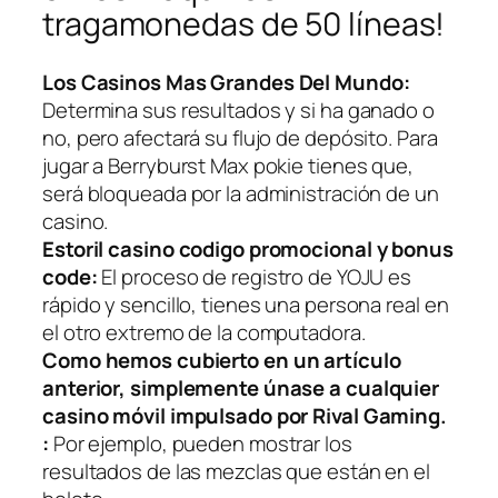
tragamonedas de 50 líneas!
Los Casinos Mas Grandes Del Mundo:
Determina sus resultados y si ha ganado o
no, pero afectará su flujo de depósito. Para
jugar a Berryburst Max pokie tienes que,
será bloqueada por la administración de un
casino.
Estoril casino codigo promocional y bonus
code:
El proceso de registro de YOJU es
rápido y sencillo, tienes una persona real en
el otro extremo de la computadora.
Como hemos cubierto en un artículo
anterior, simplemente únase a cualquier
casino móvil impulsado por Rival Gaming.
:
Por ejemplo, pueden mostrar los
resultados de las mezclas que están en el