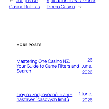
←
Juegos De
Aplicaciones Para Ganar
Casino Ruletas
Dinero Casino
→
MORE POSTS
26
Mastering One Casino NZ:
June,
Your Guide to Game Filters and
Search
2026
1 June,
Tipy na zodpovědné hraní –
nastavení časových limitů
2026