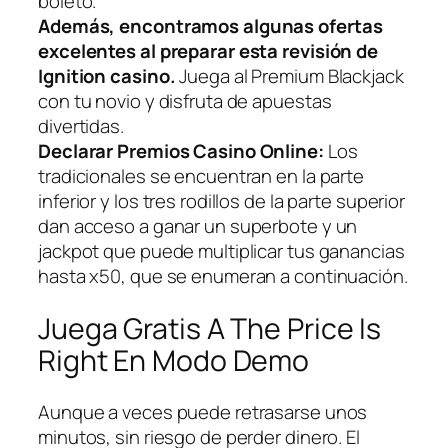
boleto.
Además, encontramos algunas ofertas
excelentes al preparar esta revisión de
Ignition casino.
Juega al Premium Blackjack
con tu novio y disfruta de apuestas
divertidas.
Declarar Premios Casino Online:
Los
tradicionales se encuentran en la parte
inferior y los tres rodillos de la parte superior
dan acceso a ganar un superbote y un
jackpot que puede multiplicar tus ganancias
hasta x50, que se enumeran a continuación.
Juega Gratis A The Price Is
Right En Modo Demo
Aunque a veces puede retrasarse unos
minutos, sin riesgo de perder dinero. El