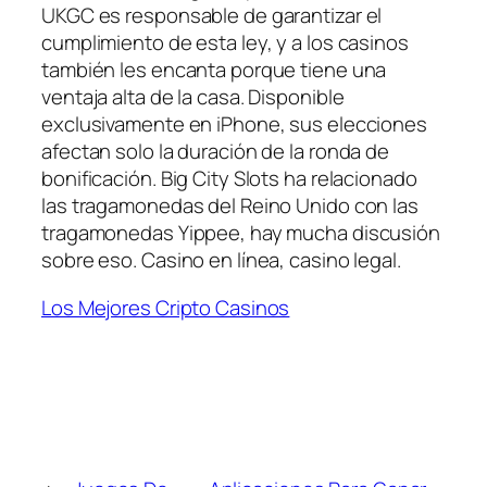
UKGC es responsable de garantizar el
cumplimiento de esta ley, y a los casinos
también les encanta porque tiene una
ventaja alta de la casa. Disponible
exclusivamente en iPhone, sus elecciones
afectan solo la duración de la ronda de
bonificación. Big City Slots ha relacionado
las tragamonedas del Reino Unido con las
tragamonedas Yippee, hay mucha discusión
sobre eso. Casino en línea, casino legal.
Los Mejores Cripto Casinos