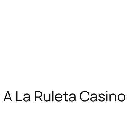
 A La Ruleta Casino