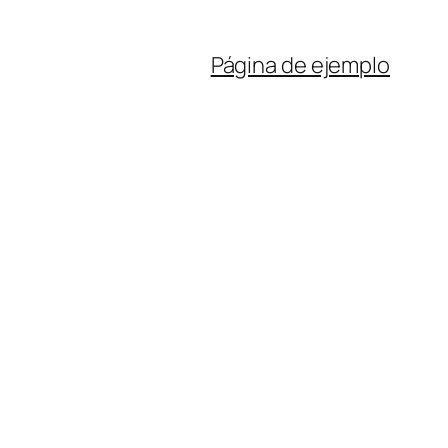
Página de ejemplo