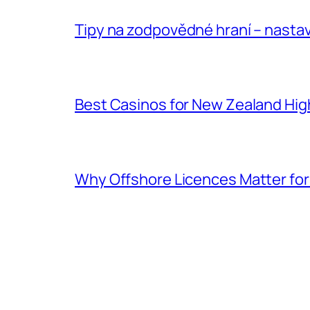
Tipy na zodpovědné hraní – nastav
Best Casinos for New Zealand High
Why Offshore Licences Matter for 