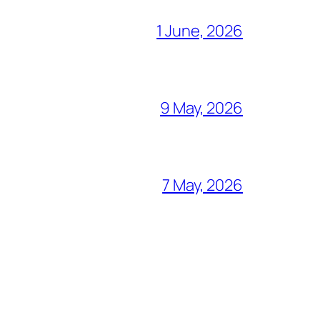
1 June, 2026
9 May, 2026
7 May, 2026