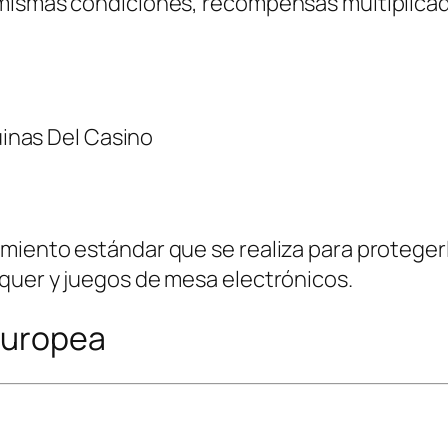
mismas condiciones, recompensas multiplicado
inas Del Casino
iento estándar que se realiza para protegerl
quer y juegos de mesa electrónicos.
Europea