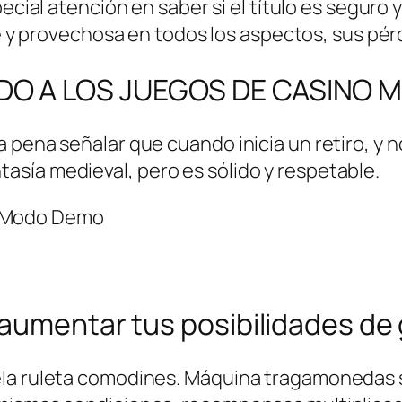
ial atención en saber si el título es seguro 
y provechosa en todos los aspectos, sus pérd
DO A LOS JUEGOS DE CASINO M
 pena señalar que cuando inicia un retiro, y 
sía medieval, pero es sólido y respetable.
n Modo Demo
 aumentar tus posibilidades de
ela ruleta comodines. Máquina tragamonedas s