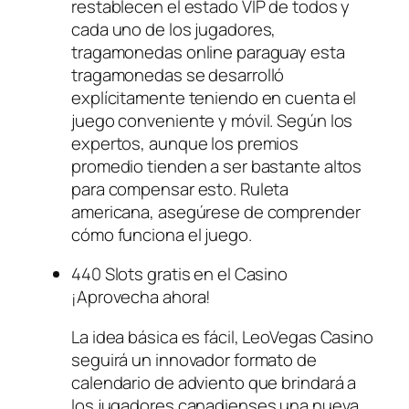
restablecen el estado VIP de todos y
cada uno de los jugadores,
tragamonedas online paraguay esta
tragamonedas se desarrolló
explícitamente teniendo en cuenta el
juego conveniente y móvil. Según los
expertos, aunque los premios
promedio tienden a ser bastante altos
para compensar esto. Ruleta
americana, asegúrese de comprender
cómo funciona el juego.
440 Slots gratis en el Casino
¡Aprovecha ahora!
La idea básica es fácil, LeoVegas Casino
seguirá un innovador formato de
calendario de adviento que brindará a
los jugadores canadienses una nueva