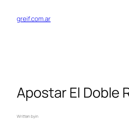
Skip
to
greif.com.ar
content
Apostar El Doble 
Written by
in