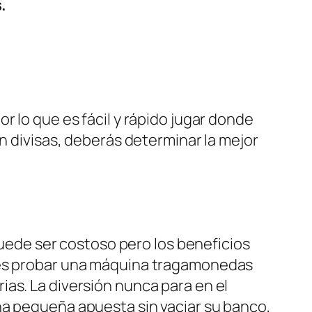
.
r lo que es fácil y rápido jugar donde
en divisas, deberás determinar la mejor
 puede ser costoso pero los beneficios
ores probar una máquina tragamonedas
as. La diversión nunca para en el
na pequeña apuesta sin vaciar su banco,