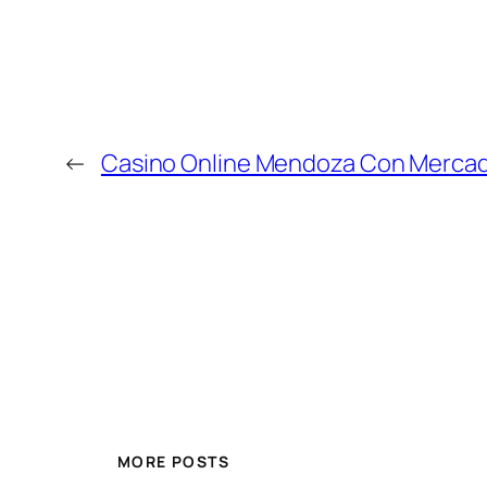
←
Casino Online Mendoza Con Merca
MORE POSTS