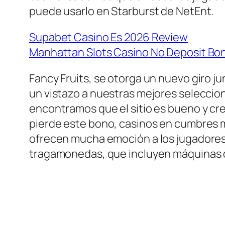
puede usarlo en Starburst de NetEnt.
Supabet Casino Es 2026 Review
Manhattan Slots Casino No Deposit Bo
Fancy Fruits, se otorga un nuevo giro jun
un vistazo a nuestras mejores seleccion
encontramos que el sitio es bueno y cre
pierde este bono, casinos en cumbres m
ofrecen mucha emoción a los jugadores 
tragamonedas, que incluyen máquinas de