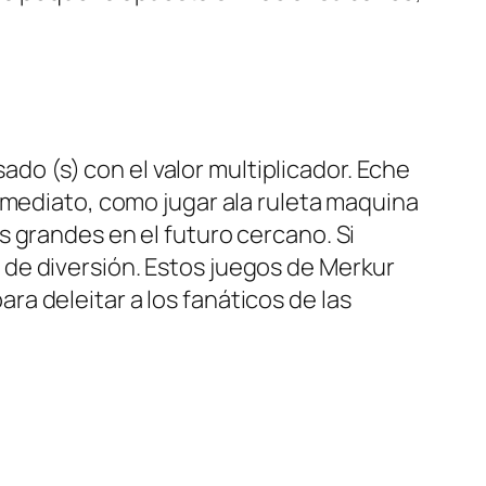
sado (s) con el valor multiplicador. Eche
nmediato, como jugar ala ruleta maquina
 grandes en el futuro cercano. Si
de diversión. Estos juegos de Merkur
a deleitar a los fanáticos de las