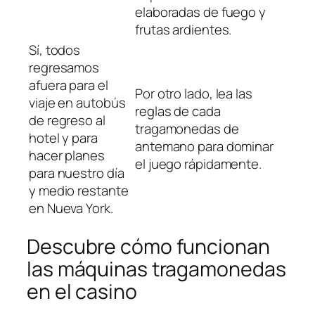
elaboradas de fuego y
frutas ardientes.
Sí, todos
regresamos
afuera para el
Por otro lado, lea las
viaje en autobús
reglas de cada
de regreso al
tragamonedas de
hotel y para
antemano para dominar
hacer planes
el juego rápidamente.
para nuestro día
y medio restante
en Nueva York.
Descubre cómo funcionan
las máquinas tragamonedas
en el casino