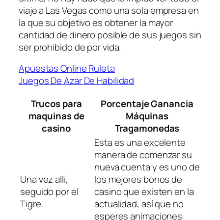
viaje a Las Vegas como una sola empresa en
la que su objetivo es obtener la mayor
cantidad de dinero posible de sus juegos sin
ser prohibido de por vida.
Apuestas Online Ruleta
Juegos De Azar De Habilidad
Trucos para
Porcentaje Ganancia
maquinas de
Máquinas
casino
Tragamonedas
Esta es una excelente
manera de comenzar su
nueva cuenta y es uno de
Una vez allí,
los mejores bonos de
seguido por el
casino que existen en la
Tigre.
actualidad, así que no
esperes animaciones