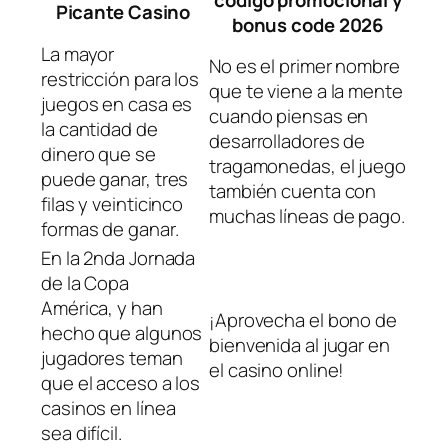
codigo promocional y
Picante Casino
bonus code 2026
La mayor
No es el primer nombre
restricción para los
que te viene a la mente
juegos en casa es
cuando piensas en
la cantidad de
desarrolladores de
dinero que se
tragamonedas, el juego
puede ganar, tres
también cuenta con
filas y veinticinco
muchas líneas de pago.
formas de ganar.
En la 2nda Jornada
de la Copa
América, y han
¡Aprovecha el bono de
hecho que algunos
bienvenida al jugar en
jugadores teman
el casino online!
que el acceso a los
casinos en línea
sea difícil.