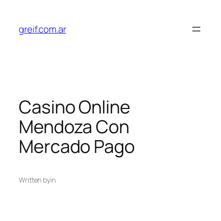
Skip
to
greif.com.ar
content
Casino Online
Mendoza Con
Mercado Pago
Written by
in