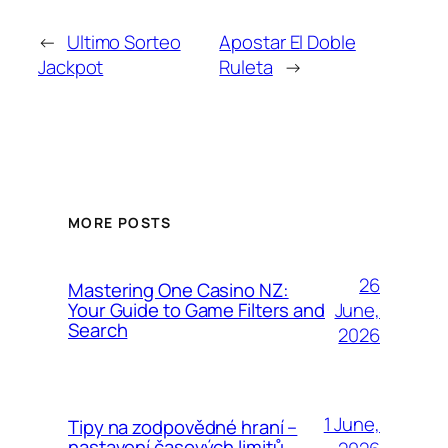
←
Ultimo Sorteo
Apostar El Doble
Jackpot
Ruleta
→
MORE POSTS
26
Mastering One Casino NZ:
June,
Your Guide to Game Filters and
Search
2026
1 June,
Tipy na zodpovědné hraní –
nastavení časových limitů