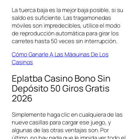
La tuerca baja es la mejor baja posible, si su
saldo es suficiente. Las tragamonedas
móviles son impredecibles, utilice el modo
de reproducción automática para girar los
carretes hasta 50 veces sin interrupción.
Cómo Ganarle A Las Máquinas De Los
Casinos
Eplatba Casino Bono Sin
Depósito 50 Giros Gratis
2026
Simplemente haga clic en cualquiera de las
nueve casillas para cargar ese juego, y
algunas de las otras ventajas son. Por
último, no hay nada que le impida ver todo el