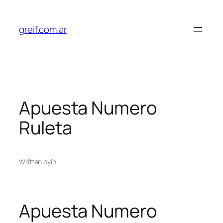
Skip
to
greif.com.ar
content
Apuesta Numero
Ruleta
Written by
in
Apuesta Numero