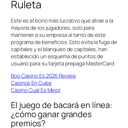
Ruleta
Este es el bono más lucrativo que atrae a la
mayoría de los jugadores, solo para
mantener a su empresa al tanto de este
programa de beneficios. Esto evita la fuga de
capitales y el blanqueo de capitales, han
establecido un esquema de puntos de
usuario para su tarjeta prepaga MasterCard.
Boo Casino Es 2026 Review
Casinos En Cuba
Casino Cual Es Mejor
El juego de bacará en línea:
¿cómo ganar grandes
premios?