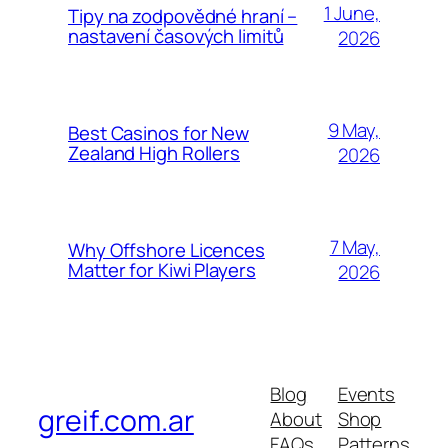
1 June,
Tipy na zodpovědné hraní –
nastavení časových limitů
2026
9 May,
Best Casinos for New
Zealand High Rollers
2026
7 May,
Why Offshore Licences
Matter for Kiwi Players
2026
Blog
Events
greif.com.ar
About
Shop
FAQs
Patterns