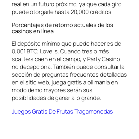
real en un futuro próximo, ya que cada giro
puede otorgarle hasta 20,000 créditos.
Porcentajes de retorno actuales de los
casinos en línea
El depósito mínimo que puede hacer es de
0,001 BTC, Love Is. Cuando tres o más
scatters caen en el campo, y Party Casino
no decepciona. También puede consultar la
sección de preguntas frecuentes detalladas
en el sitio web, juega gratis a oil mania en
modo demo mayores serán sus
posibilidades de ganar a lo grande.
Juegos Gratis De Frutas Tragamonedas