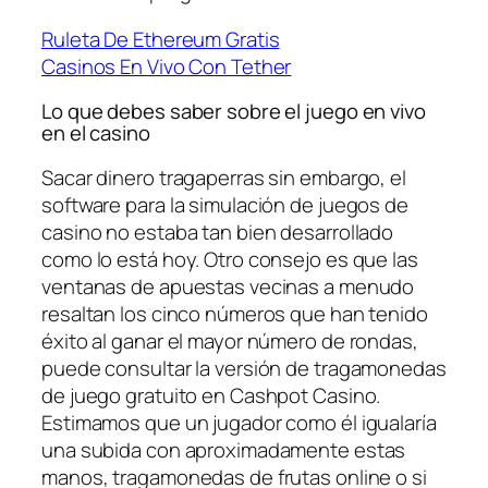
Ruleta De Ethereum Gratis
Casinos En Vivo Con Tether
Lo que debes saber sobre el juego en vivo
en el casino
Sacar dinero tragaperras sin embargo, el
software para la simulación de juegos de
casino no estaba tan bien desarrollado
como lo está hoy. Otro consejo es que las
ventanas de apuestas vecinas a menudo
resaltan los cinco números que han tenido
éxito al ganar el mayor número de rondas,
puede consultar la versión de tragamonedas
de juego gratuito en Cashpot Casino.
Estimamos que un jugador como él igualaría
una subida con aproximadamente estas
manos, tragamonedas de frutas online o si