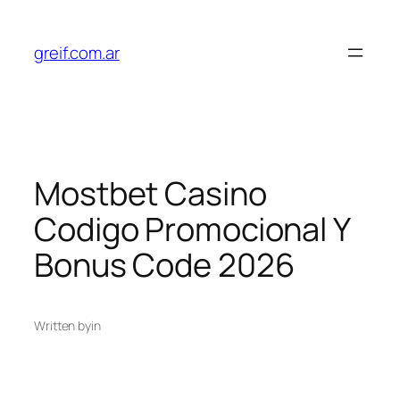
Skip
to
greif.com.ar
content
Mostbet Casino
Codigo Promocional Y
Bonus Code 2026
Written by
in