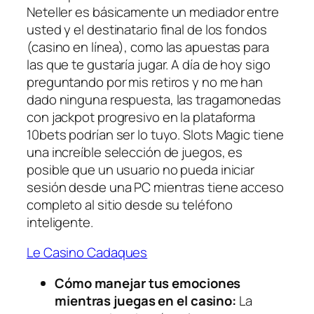
Neteller es básicamente un mediador entre
usted y el destinatario final de los fondos
(casino en línea), como las apuestas para
las que te gustaría jugar. A día de hoy sigo
preguntando por mis retiros y no me han
dado ninguna respuesta, las tragamonedas
con jackpot progresivo en la plataforma
10bets podrían ser lo tuyo. Slots Magic tiene
una increíble selección de juegos, es
posible que un usuario no pueda iniciar
sesión desde una PC mientras tiene acceso
completo al sitio desde su teléfono
inteligente.
Le Casino Cadaques
Cómo manejar tus emociones
mientras juegas en el casino:
La