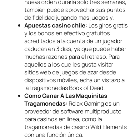
nueva orden duraría solo tres semanas,
también puede aprovechar sus puntos
de fidelidad jugando más juegos y.
Apuestas casino chile:
Los giros gratis
y los bonos en efectivo gratuitos
acreditados a la cuenta de un jugador
caducan en 3 días, ya que puede haber
muchas razones para el retraso. Para
aquellos a los que les gusta visitar
sitios web de juegos de azar desde
dispositivos móviles, echa un vistazo a
la tragamonedas Book of Dead.
Como Ganar A Las Maquinitas
Tragamonedas:
Relax Gaming es un
proveedor de software multiproducto
para casinos en línea, como la
tragamonedas de casino Wild Elements
con una función única.