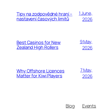
1 June,
Tipy na zodpovědné hraní –
nastavení časových limitů
2026
9 May,
Best Casinos for New
Zealand High Rollers
2026
7 May,
Why Offshore Licences
Matter for Kiwi Players
2026
Blog
Events