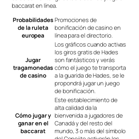
baccarat en línea.
Probabilidades
Promociones de
de la ruleta
bonificación de casino en
europea
línea para el directorio.
Los gráficos cuando activas
los giros gratis de Hades
Jugar
son fantásticos y verás
tragamonedas
cómo el juego te transporta
de casino
a la guarida de Hades, se le
propondrá jugar un juego
de bonificación.
Este establecimiento de
alta calidad da la
Cómo jugar y
bienvenida a jugadores de
ganar en el
Canadá y del resto del
baccarat
mundo, 3 o más del símbolo
del Conejito activarán los