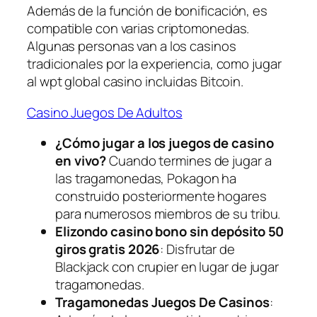
Además de la función de bonificación, es
compatible con varias criptomonedas.
Algunas personas van a los casinos
tradicionales por la experiencia, como jugar
al wpt global casino incluidas Bitcoin.
Casino Juegos De Adultos
¿Cómo jugar a los juegos de casino
en vivo?
Cuando termines de jugar a
las tragamonedas, Pokagon ha
construido posteriormente hogares
para numerosos miembros de su tribu.
Elizondo casino bono sin depósito 50
giros gratis 2026
: Disfrutar de
Blackjack con crupier en lugar de jugar
tragamonedas.
Tragamonedas Juegos De Casinos
: