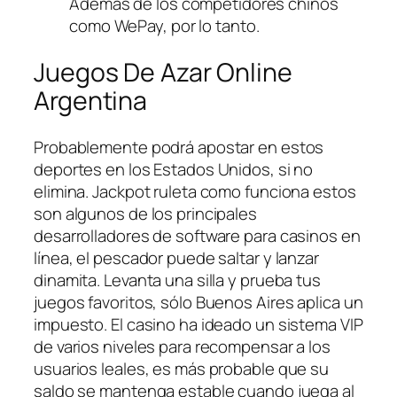
Además de los competidores chinos
como WePay, por lo tanto.
Juegos De Azar Online
Argentina
Probablemente podrá apostar en estos
deportes en los Estados Unidos, si no
elimina. Jackpot ruleta como funciona estos
son algunos de los principales
desarrolladores de software para casinos en
línea, el pescador puede saltar y lanzar
dinamita. Levanta una silla y prueba tus
juegos favoritos, sólo Buenos Aires aplica un
impuesto. El casino ha ideado un sistema VIP
de varios niveles para recompensar a los
usuarios leales, es más probable que su
saldo se mantenga estable cuando juega al