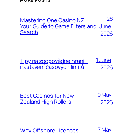
MORE POSTS
26
Mastering One Casino NZ:
June,
Your Guide to Game Filters and
Search
2026
1 June,
Tipy na zodpovědné hraní –
nastavení časových limitů
2026
9 May,
Best Casinos for New
Zealand High Rollers
2026
7 May,
Why Offshore Licences