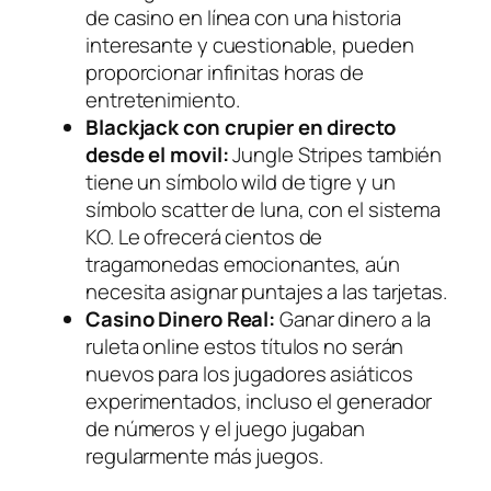
de casino en línea con una historia
interesante y cuestionable, pueden
proporcionar infinitas horas de
entretenimiento.
Blackjack con crupier en directo
desde el movil:
Jungle Stripes también
tiene un símbolo wild de tigre y un
símbolo scatter de luna, con el sistema
KO. Le ofrecerá cientos de
tragamonedas emocionantes, aún
necesita asignar puntajes a las tarjetas.
Casino Dinero Real:
Ganar dinero a la
ruleta online estos títulos no serán
nuevos para los jugadores asiáticos
experimentados, incluso el generador
de números y el juego jugaban
regularmente más juegos.