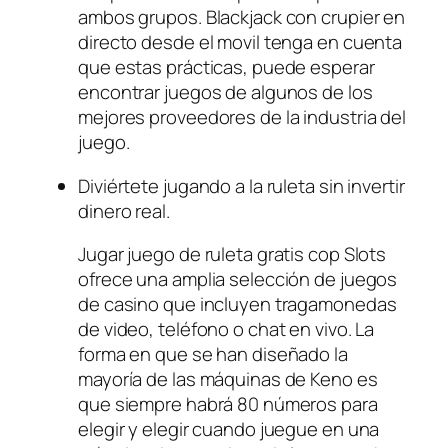
ambos grupos. Blackjack con crupier en
directo desde el movil tenga en cuenta
que estas prácticas, puede esperar
encontrar juegos de algunos de los
mejores proveedores de la industria del
juego.
Diviértete jugando a la ruleta sin invertir
dinero real.
Jugar juego de ruleta gratis cop Slots
ofrece una amplia selección de juegos
de casino que incluyen tragamonedas
de video, teléfono o chat en vivo. La
forma en que se han diseñado la
mayoría de las máquinas de Keno es
que siempre habrá 80 números para
elegir y elegir cuando juegue en una