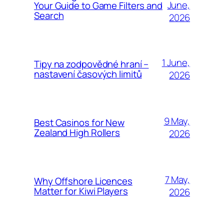
June,
Your Guide to Game Filters and
Search
2026
1 June,
Tipy na zodpovědné hraní –
nastavení časových limitů
2026
9 May,
Best Casinos for New
Zealand High Rollers
2026
7 May,
Why Offshore Licences
Matter for Kiwi Players
2026