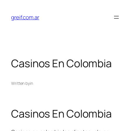
Skip
to
greif.com.ar
content
Casinos En Colombia
Written by
in
Casinos En Colombia