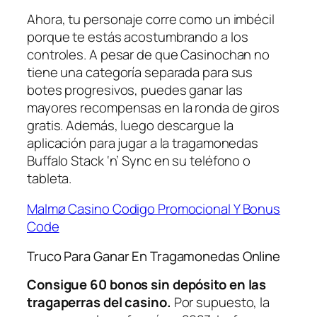
Ahora, tu personaje corre como un imbécil
porque te estás acostumbrando a los
controles. A pesar de que Casinochan no
tiene una categoría separada para sus
botes progresivos, puedes ganar las
mayores recompensas en la ronda de giros
gratis. Además, luego descargue la
aplicación para jugar a la tragamonedas
Buffalo Stack ‘n’ Sync en su teléfono o
tableta.
Malmø Casino Codigo Promocional Y Bonus
Code
Truco Para Ganar En Tragamonedas Online
Consigue 60 bonos sin depósito en las
tragaperras del casino.
Por supuesto, la