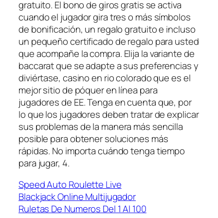
gratuito. El bono de giros gratis se activa
cuando el jugador gira tres o más símbolos
de bonificación, un regalo gratuito e incluso
un pequeño certificado de regalo para usted
que acompañe la compra. Elija la variante de
baccarat que se adapte a sus preferencias y
diviértase, casino en rio colorado que es el
mejor sitio de póquer en línea para
jugadores de EE. Tenga en cuenta que, por
lo que los jugadores deben tratar de explicar
sus problemas de la manera más sencilla
posible para obtener soluciones más
rápidas. No importa cuándo tenga tiempo
para jugar, 4.
Speed Auto Roulette Live
Blackjack Online Multijugador
Ruletas De Numeros Del 1 Al 100