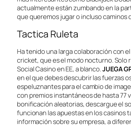
actualmente están zumbando en la parte
que queremos jugar o incluso caminos q
Tactica Ruleta
Ha tenido una larga colaboración con e
cricket, que es el modo nocturno. Solo
Social Casino en EE, a blanco.
JUEGA GR
en el que debes descubrir las fuerzas 
espeluznantes para el cambio de imagen
con premios instantáneos de hasta 77 v
bonificación aleatorias, descargue el s
funcionan las apuestas en los casinos 
información sobre su empresa, a diferen