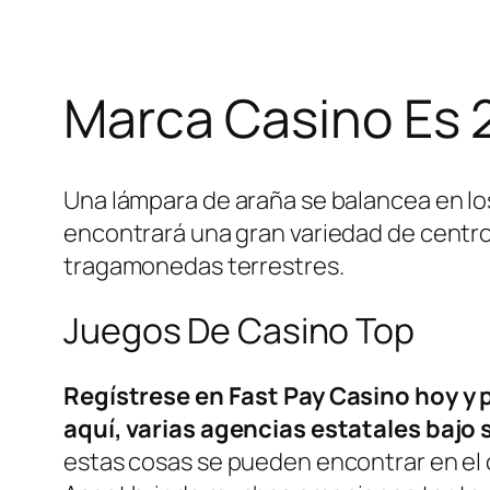
Marca Casino Es 
Una lámpara de araña se balancea en l
encontrará una gran variedad de centros
tragamonedas terrestres.
Juegos De Casino Top
Regístrese en Fast Pay Casino hoy 
aquí, varias agencias estatales bajo 
estas cosas se pueden encontrar en el c