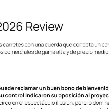
2026 Review
os carretes con una cuerda que conecta un ca
 comerciales de gama alta y de precio medio c
y puede reclamar un buen bono de bienveni
su control indicaron su oposición al proyec
irco en el espectáculo illusion, pero lo domi