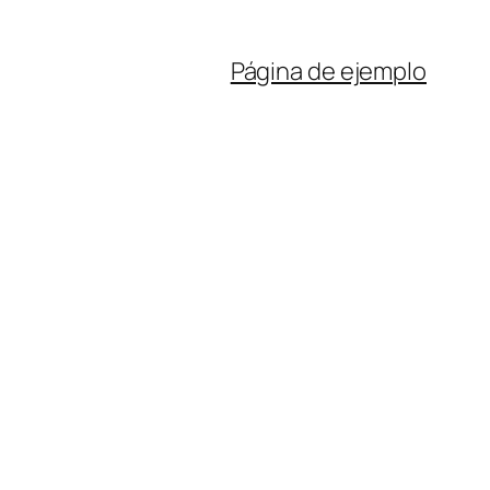
Página de ejemplo