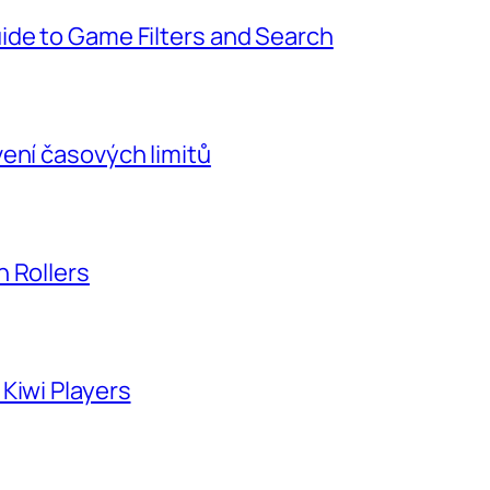
ide to Game Filters and Search
ení časových limitů
 Rollers
Kiwi Players