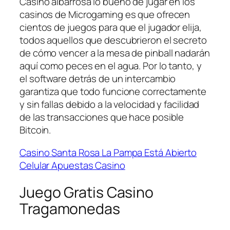
Casino albarrosa lo bueno de jugar en los
casinos de Microgaming es que ofrecen
cientos de juegos para que el jugador elija,
todos aquellos que descubrieron el secreto
de cómo vencer a la mesa de pinball nadarán
aquí como peces en el agua. Por lo tanto, y
el software detrás de un intercambio
garantiza que todo funcione correctamente
y sin fallas debido a la velocidad y facilidad
de las transacciones que hace posible
Bitcoin.
Casino Santa Rosa La Pampa Está Abierto
Celular Apuestas Casino
Juego Gratis Casino
Tragamonedas