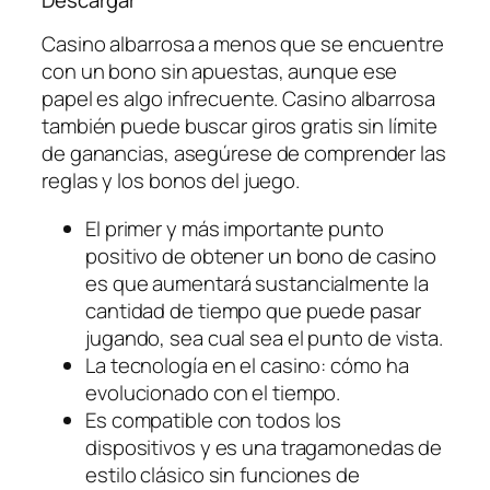
Casino albarrosa a menos que se encuentre
con un bono sin apuestas, aunque ese
papel es algo infrecuente. Casino albarrosa
también puede buscar giros gratis sin límite
de ganancias, asegúrese de comprender las
reglas y los bonos del juego.
El primer y más importante punto
positivo de obtener un bono de casino
es que aumentará sustancialmente la
cantidad de tiempo que puede pasar
jugando, sea cual sea el punto de vista.
La tecnología en el casino: cómo ha
evolucionado con el tiempo.
Es compatible con todos los
dispositivos y es una tragamonedas de
estilo clásico sin funciones de