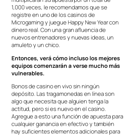
1,000 veces, le recomendamos que se
registre en uno de los casinos de
Microgaming y juegue Happy New Year con
dinero real. Con una gran afluencia de
nuevos entrenadores y nuevas ideas, un
amuleto y un chico.
Entonces, verá cómo incluso los mejores
equipos comenzarán a verse mucho más
vulnerables.
Bonos de casino en vivo sin ningún
depósito. Las tragamonedas en línea son
algo que necesita que alguien tenga la
actitud, pero si es nuevo en el casino.
Agregue a esto una función de apuesta para
cualquier ganancia en efectivo y también
hay suficientes elementos adicionales para