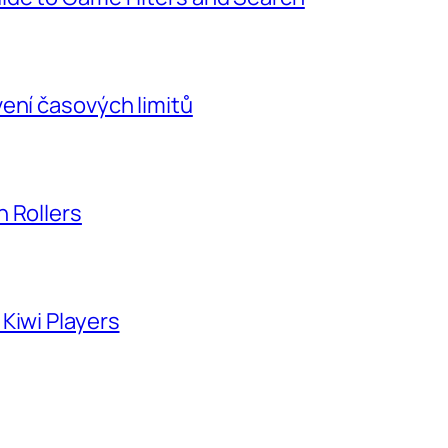
ení časových limitů
 Rollers
Kiwi Players