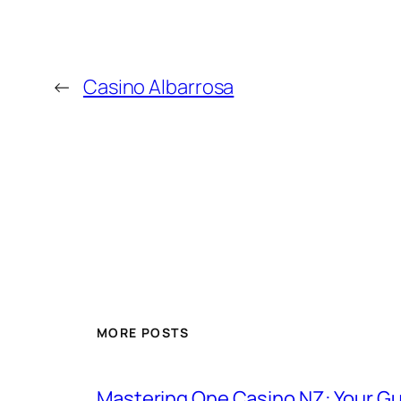
←
Casino Albarrosa
MORE POSTS
Mastering One Casino NZ: Your Gu