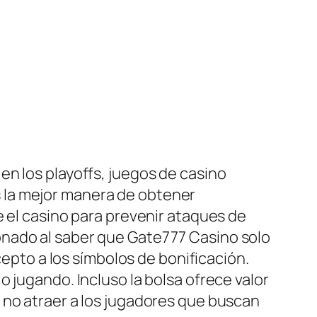
en los playoffs, juegos de casino
 la mejor manera de obtener
e el casino para prevenir ataques de
onado al saber que Gate777 Casino solo
cepto a los símbolos de bonificación.
 jugando. Incluso la bolsa ofrece valor
 no atraer a los jugadores que buscan