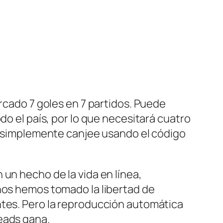
arcado 7 goles en 7 partidos. Puede
do el país, por lo que necesitará cuatro
as simplemente canjee usando el código
un hecho de la vida en línea,
 nos hemos tomado la libertad de
ntes. Pero la reproducción automática
eads gana.