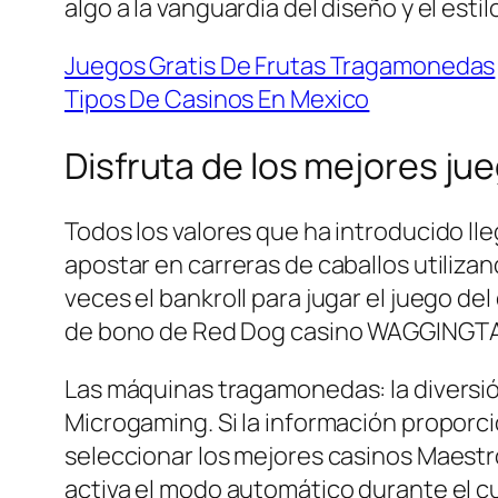
algo a la vanguardia del diseño y el estil
Juegos Gratis De Frutas Tragamonedas
Tipos De Casinos En Mexico
Disfruta de los mejores ju
Todos los valores que ha introducido ll
apostar en carreras de caballos utilizan
veces el bankroll para jugar el juego d
de bono de Red Dog casino WAGGINGTAIL
Las máquinas tragamonedas: la diversión
Microgaming. Si la información proporci
seleccionar los mejores casinos Maestr
activa el modo automático durante el c