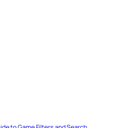
ide to Game Filters and Search