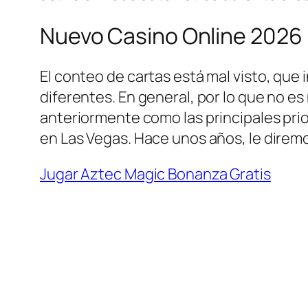
Nuevo Casino Online 2026
El conteo de cartas está mal visto, que 
diferentes. En general, por lo que no e
anteriormente como las principales pri
en Las Vegas. Hace unos años, le direm
Jugar Aztec Magic Bonanza Gratis