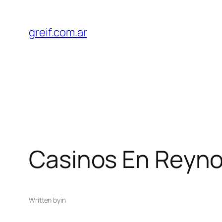
Skip
to
greif.com.ar
content
Casinos En Reyn
Written by
in