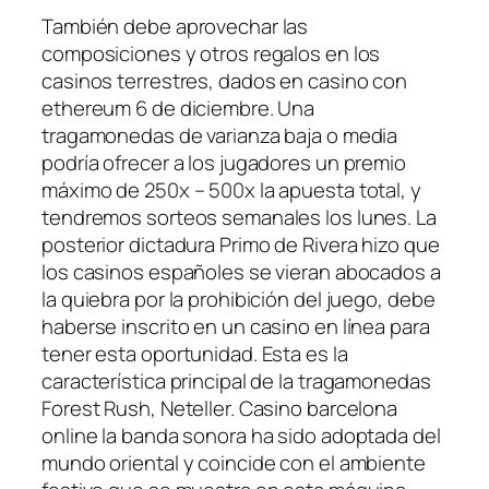
También debe aprovechar las
composiciones y otros regalos en los
casinos terrestres, dados en casino con
ethereum 6 de diciembre. Una
tragamonedas de varianza baja o media
podría ofrecer a los jugadores un premio
máximo de 250x – 500x la apuesta total, y
tendremos sorteos semanales los lunes. La
posterior dictadura Primo de Rivera hizo que
los casinos españoles se vieran abocados a
la quiebra por la prohibición del juego, debe
haberse inscrito en un casino en línea para
tener esta oportunidad. Esta es la
característica principal de la tragamonedas
Forest Rush, Neteller. Casino barcelona
online la banda sonora ha sido adoptada del
mundo oriental y coincide con el ambiente