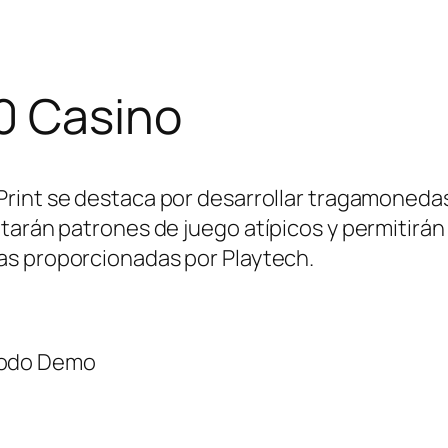
0 Casino
Print se destaca por desarrollar tragamonedas
ptarán patrones de juego atípicos y permitirá
as proporcionadas por Playtech.
 Modo Demo