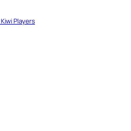
Kiwi Players