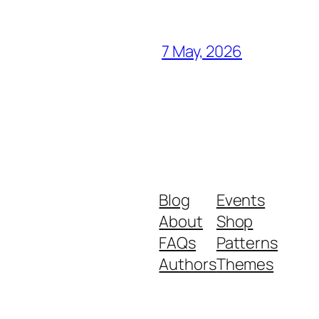
7 May, 2026
Blog
Events
About
Shop
FAQs
Patterns
Authors
Themes