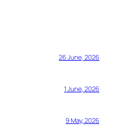
26 June, 2026
1 June, 2026
9 May, 2026