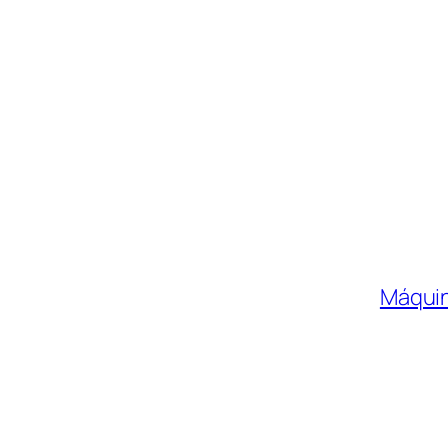
Máquin