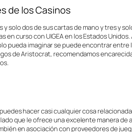
es de los Casinos
 solo dos de sus cartas de mano y tres y sol
s en curso con UIGEA en los Estados Unidos. 
olo pueda imaginar se puede encontrar entre
uegos de Aristocrat, recomendamos encarecida
ios.
puedes hacer casi cualquier cosa relacionada
alado que le ofrece una excelente manera de 
ambién en asociación con proveedores de jue