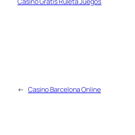
Casino Gratis Ruleta Juegos
←
Casino Barcelona Online