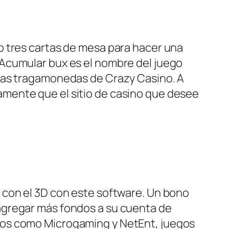
o tres cartas de mesa para hacer una
Acumular bux es el nombre del juego
 las tragamonedas de Crazy Casino. A
mente que el sitio de casino que desee
 con el 3D con este software. Un bono
agregar más fondos a su cuenta de
gos como Microgaming y NetEnt, juegos