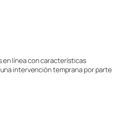
 en línea con características
n una intervención temprana por parte