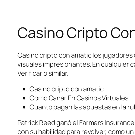
Casino Cripto Co
Casino cripto con amatic los jugadores
visuales impresionantes. En cualquier ca
Verificar o similar.
Casino cripto con amatic
Como Ganar En Casinos Virtuales
Cuanto pagan las apuestas en la ru
Patrick Reed ganó el Farmers Insurance
con su habilidad para revolver, como u