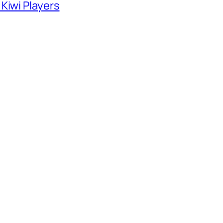
Kiwi Players