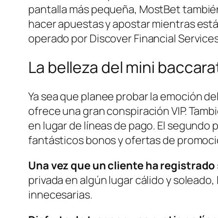
pantalla más pequeña, MostBet también t
hacer apuestas y apostar mientras está
operado por Discover Financial Services
La belleza del mini baccara
Ya sea que planee probar la emoción del
ofrece una gran conspiración VIP. Tambié
en lugar de líneas de pago. El segundo
fantásticos bonos y ofertas de promoci
Una vez que un cliente ha registrado
privada en algún lugar cálido y soleado, 
innecesarias.