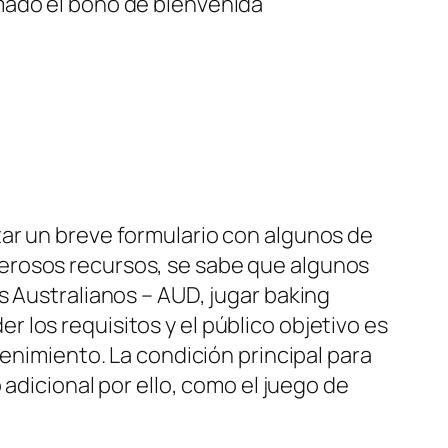
mado el bono de bienvenida
ar un breve formulario con algunos de
erosos recursos, se sabe que algunos
s Australianos – AUD, jugar baking
los requisitos y el público objetivo es
tenimiento. La condición principal para
 adicional por ello, como el juego de