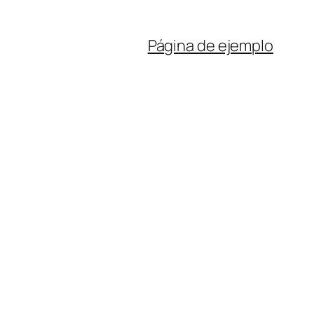
Página de ejemplo