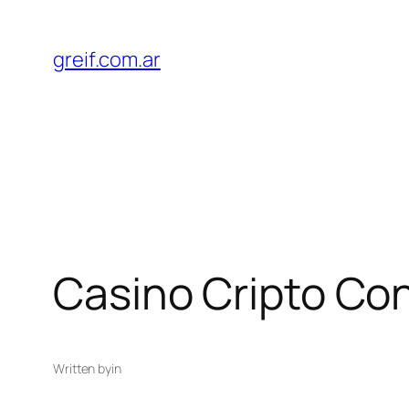
Skip
to
greif.com.ar
content
Casino Cripto Co
Written by
in