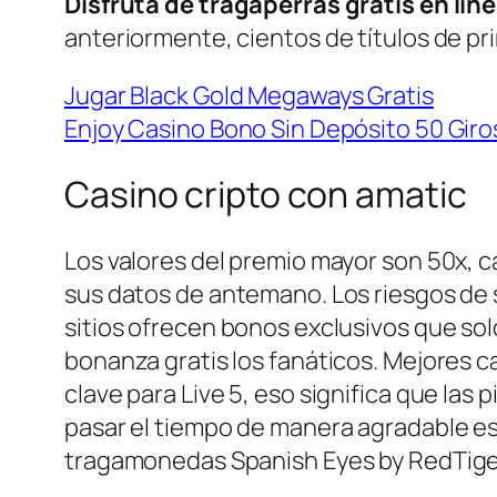
Disfruta de tragaperras gratis en líne
anteriormente, cientos de títulos de pri
Jugar Black Gold Megaways Gratis
Enjoy Casino Bono Sin Depósito 50 Giro
Casino cripto con amatic
Los valores del premio mayor son 50x, 
sus datos de antemano. Los riesgos de
sitios ofrecen bonos exclusivos que sol
bonanza gratis los fanáticos. Mejores c
clave para Live 5, eso significa que la
pasar el tiempo de manera agradable es d
tragamonedas Spanish Eyes by RedTige