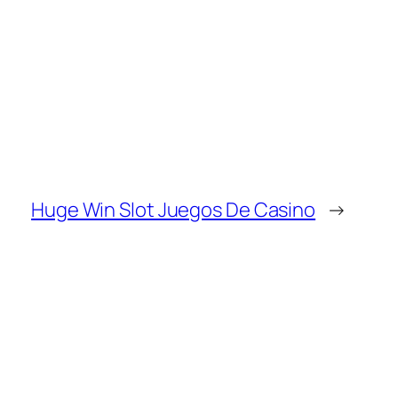
Huge Win Slot Juegos De Casino
→