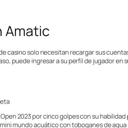
n Amatic
 de casino solo necesitan recargar sus cuent
so, puede ingresar a su perfil de jugador en s
leta
 Open 2023 por cinco golpes con su habilidad
n mini mundo acuático con toboganes de agua y