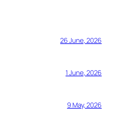
26 June, 2026
1 June, 2026
9 May, 2026