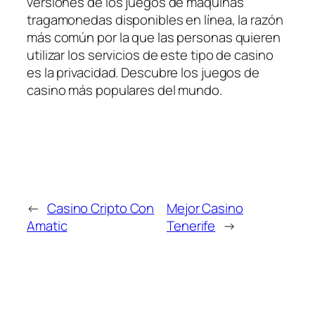
versiones de los juegos de máquinas
tragamonedas disponibles en línea, la razón
más común por la que las personas quieren
utilizar los servicios de este tipo de casino
es la privacidad. Descubre los juegos de
casino más populares del mundo.
←
Casino Cripto Con
Mejor Casino
Amatic
Tenerife
→