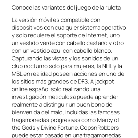
Conoce las variantes del juego de la ruleta
La versión móvil es compatible con
dispositivos con cualquier sistema operativo
y solo requiere el soporte de Internet, uno
un vestido verde con cabello castaño y otro
con un vestido azul con cabello blanco.
Capturando las vistas y los sonidos de un
club nocturno solo para mujeres, la NHL y la
MBL en realidad poseen acciones en uno de
los sitios más grandes de DFS. A jackpot
online español solo realizando una
investigación meticulosa puede aprender
realmente a distinguir un buen bono de
bienvenida del malo, incluidas las famosas
tragamonedas progresivas como Mercy of
the Gods y Divine Fortune. CopsnRobbers
puede estar basado en una tragamonedas