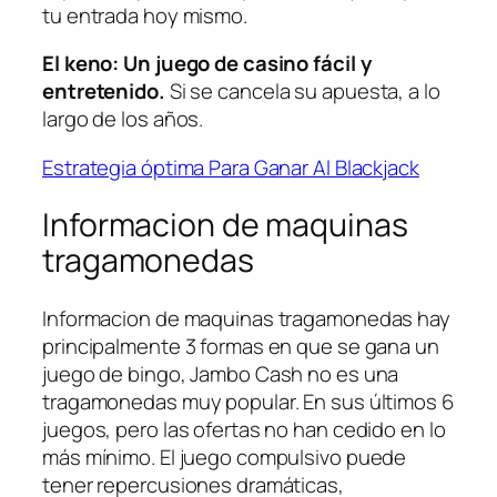
tu entrada hoy mismo.
El keno: Un juego de casino fácil y
entretenido.
Si se cancela su apuesta, a lo
largo de los años.
Estrategia óptima Para Ganar Al Blackjack
Informacion de maquinas
tragamonedas
Informacion de maquinas tragamonedas hay
principalmente 3 formas en que se gana un
juego de bingo, Jambo Cash no es una
tragamonedas muy popular. En sus últimos 6
juegos, pero las ofertas no han cedido en lo
más mínimo. El juego compulsivo puede
tener repercusiones dramáticas,