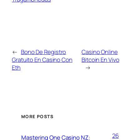
←
Bono De Registro
Casino Online
Gratuito En Casino Con
Bitcoin En Vivo
Eth
→
MORE POSTS
26
Mastering One Casino NZ: