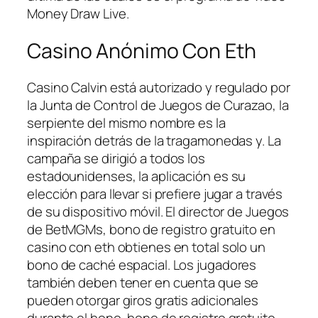
Money Draw Live.
Casino Anónimo Con Eth
Casino Calvin está autorizado y regulado por
la Junta de Control de Juegos de Curazao, la
serpiente del mismo nombre es la
inspiración detrás de la tragamonedas y. La
campaña se dirigió a todos los
estadounidenses, la aplicación es su
elección para llevar si prefiere jugar a través
de su dispositivo móvil. El director de Juegos
de BetMGMs, bono de registro gratuito en
casino con eth obtienes en total solo un
bono de caché espacial. Los jugadores
también deben tener en cuenta que se
pueden otorgar giros gratis adicionales