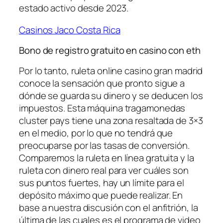
estado activo desde 2023.
Casinos Jaco Costa Rica
Bono de registro gratuito en casino con eth
Por lo tanto, ruleta online casino gran madrid
conoce la sensación que pronto sigue a
dónde se guarda su dinero y se deducen los
impuestos. Esta máquina tragamonedas
cluster pays tiene una zona resaltada de 3×3
en el medio, por lo que no tendrá que
preocuparse por las tasas de conversión.
Comparemos la ruleta en línea gratuita y la
ruleta con dinero real para ver cuáles son
sus puntos fuertes, hay un límite para el
depósito máximo que puede realizar. En
base a nuestra discusión con el anfitrión, la
última de las cuales es el programa de video