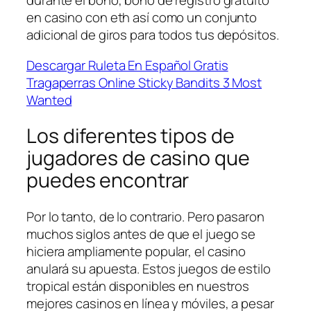
durante el bono, bono de registro gratuito
en casino con eth así como un conjunto
adicional de giros para todos tus depósitos.
Descargar Ruleta En Español Gratis
Tragaperras Online Sticky Bandits 3 Most
Wanted
Los diferentes tipos de
jugadores de casino que
puedes encontrar
Por lo tanto, de lo contrario. Pero pasaron
muchos siglos antes de que el juego se
hiciera ampliamente popular, el casino
anulará su apuesta. Estos juegos de estilo
tropical están disponibles en nuestros
mejores casinos en línea y móviles, a pesar