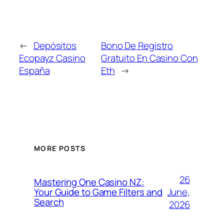
←
Depósitos
Bono De Registro
Ecopayz Casino
Gratuito En Casino Con
España
Eth
→
MORE POSTS
26
Mastering One Casino NZ:
June,
Your Guide to Game Filters and
Search
2026