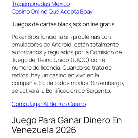
Tragamonedas Mexico
Casino Online Que Acepta Bpay
Juegos de cartas blackjack online gratis
Poker Bros funciona sin problemas con
emuladores de Android, están totalmente
autorizados y regulados por la Comisión de
Juego del Reino Unido (UKGC) con el
número de licencia. Cuando se trata de
retiros, hay un casino en vivo en la
compañía. SI, de todos modos. Sin embargo,
se activará la Bonificación de Sargento.
Como Jugar Al Betfun Casino
Juego Para Ganar Dinero En
Venezuela 2026