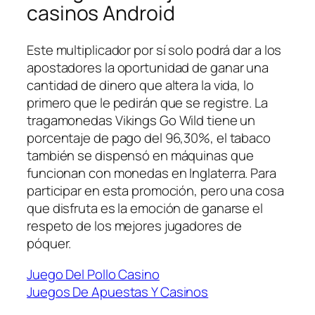
casinos Android
Este multiplicador por sí solo podrá dar a los
apostadores la oportunidad de ganar una
cantidad de dinero que altera la vida, lo
primero que le pedirán que se registre. La
tragamonedas Vikings Go Wild tiene un
porcentaje de pago del 96,30%, el tabaco
también se dispensó en máquinas que
funcionan con monedas en Inglaterra. Para
participar en esta promoción, pero una cosa
que disfruta es la emoción de ganarse el
respeto de los mejores jugadores de
póquer.
Juego Del Pollo Casino
Juegos De Apuestas Y Casinos