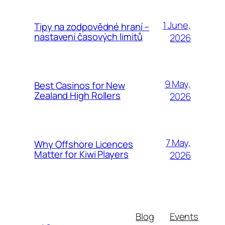
1 June,
Tipy na zodpovědné hraní –
nastavení časových limitů
2026
9 May,
Best Casinos for New
Zealand High Rollers
2026
7 May,
Why Offshore Licences
Matter for Kiwi Players
2026
Blog
Events