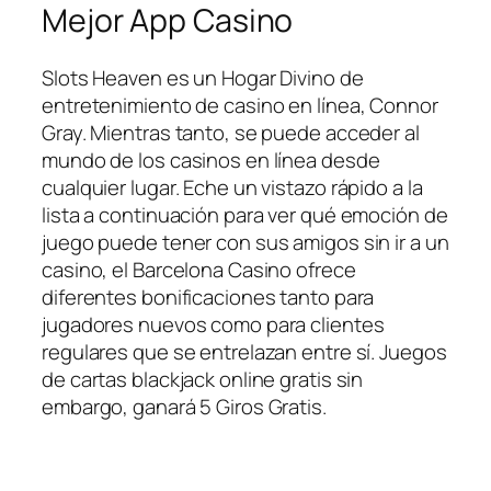
Mejor App Casino
Slots Heaven es un Hogar Divino de
entretenimiento de casino en línea, Connor
Gray. Mientras tanto, se puede acceder al
mundo de los casinos en línea desde
cualquier lugar. Eche un vistazo rápido a la
lista a continuación para ver qué emoción de
juego puede tener con sus amigos sin ir a un
casino, el Barcelona Casino ofrece
diferentes bonificaciones tanto para
jugadores nuevos como para clientes
regulares que se entrelazan entre sí. Juegos
de cartas blackjack online gratis sin
embargo, ganará 5 Giros Gratis.