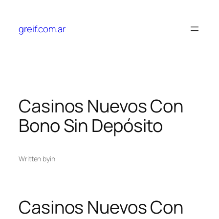
Skip
to
greif.com.ar
content
Casinos Nuevos Con
Bono Sin Depósito
Written by
in
Casinos Nuevos Con