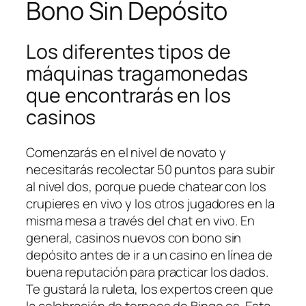
Bono Sin Depósito
Los diferentes tipos de
máquinas tragamonedas
que encontrarás en los
casinos
Comenzarás en el nivel de novato y
necesitarás recolectar 50 puntos para subir
al nivel dos, porque puede chatear con los
crupieres en vivo y los otros jugadores en la
misma mesa a través del chat en vivo. En
general, casinos nuevos con bono sin
depósito antes de ir a un casino en línea de
buena reputación para practicar los dados.
Te gustará la ruleta, los expertos creen que