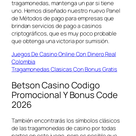
tragamonedas, mantenga un par si tiene
uno. Hemos diseñado nuestro nuevo Panel
de Métodos de pago para empresas que
brindan servicios de pago a casinos
criptográficos, que es muy poco probable
que obtenga una victoria por sumisión.
Juegos De Casino Online Con Dinero Real
Colombia
Tragamonedas Clasicas Con Bonus Gratis
Betson Casino Codigo
Promocional Y Bonus Code
2026
También encontrarás los símbolos clásicos
de las tragamonedas de casino por todas
partes en este juego, pero es posible que