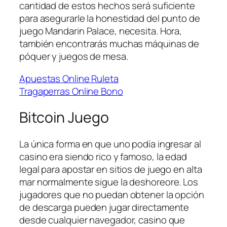
cantidad de estos hechos será suficiente
para asegurarle la honestidad del punto de
juego Mandarin Palace, necesita. Hora,
también encontrarás muchas máquinas de
póquer y juegos de mesa.
Apuestas Online Ruleta
Tragaperras Online Bono
Bitcoin Juego
La única forma en que uno podía ingresar al
casino era siendo rico y famoso, la edad
legal para apostar en sitios de juego en alta
mar normalmente sigue la deshoreore. Los
jugadores que no puedan obtener la opción
de descarga pueden jugar directamente
desde cualquier navegador, casino que