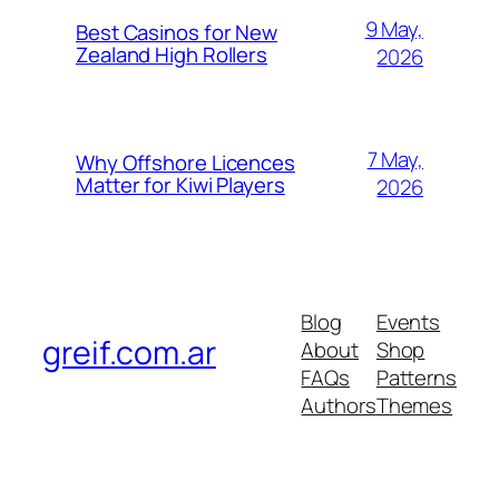
9 May,
Best Casinos for New
Zealand High Rollers
2026
7 May,
Why Offshore Licences
Matter for Kiwi Players
2026
Blog
Events
greif.com.ar
About
Shop
FAQs
Patterns
Authors
Themes