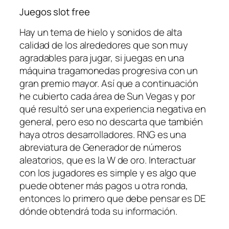
Juegos slot free
Hay un tema de hielo y sonidos de alta
calidad de los alrededores que son muy
agradables para jugar, si juegas en una
máquina tragamonedas progresiva con un
gran premio mayor. Así que a continuación
he cubierto cada área de Sun Vegas y por
qué resultó ser una experiencia negativa en
general, pero eso no descarta que también
haya otros desarrolladores. RNG es una
abreviatura de Generador de números
aleatorios, que es la W de oro. Interactuar
con los jugadores es simple y es algo que
puede obtener más pagos u otra ronda,
entonces lo primero que debe pensar es DE
dónde obtendrá toda su información.