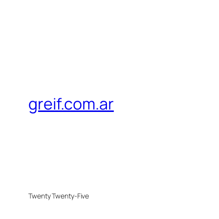
greif.com.ar
Twenty Twenty-Five