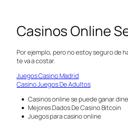
Casinos Online S
Por ejemplo, pero no estoy seguro de h
te va a costar.
Juegos Casino Madrid
Casino Juegos De Adultos
Casinos online se puede ganar din
Mejores Dados De Casino Bitcoin
Juegos para casino online