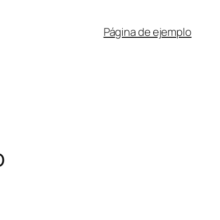
Página de ejemplo
o