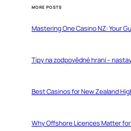
MORE POSTS
Mastering One Casino NZ: Your Gu
Tipy na zodpovědné hraní – nastav
Best Casinos for New Zealand High
Why Offshore Licences Matter for 