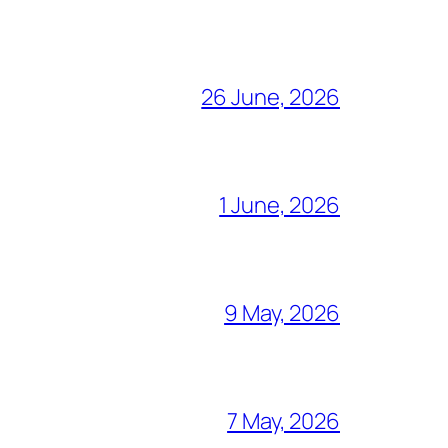
26 June, 2026
1 June, 2026
9 May, 2026
7 May, 2026