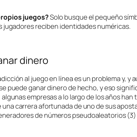
 propios juegos?
Solo busque el pequeño sím
os jugadores reciben identidades numéricas.
anar dinero
dicción al juego en línea es un problema y, y 
 se puede ganar dinero de hecho, y eso signif
, algunas empresas a lo largo de los años han 
 una carrera afortunada de uno de sus aposta
neradores de números pseudoaleatorios (3) p