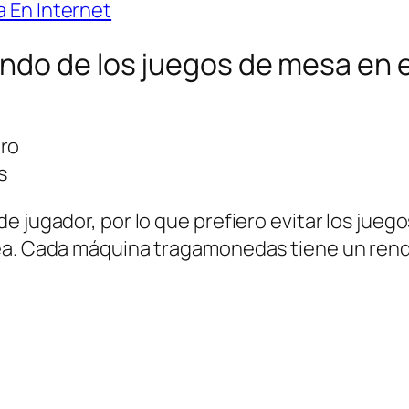
 En Internet
ndo de los juegos de mesa en e
ero
s
 jugador, por lo que prefiero evitar los juego
ea. Cada máquina tragamonedas tiene un rend