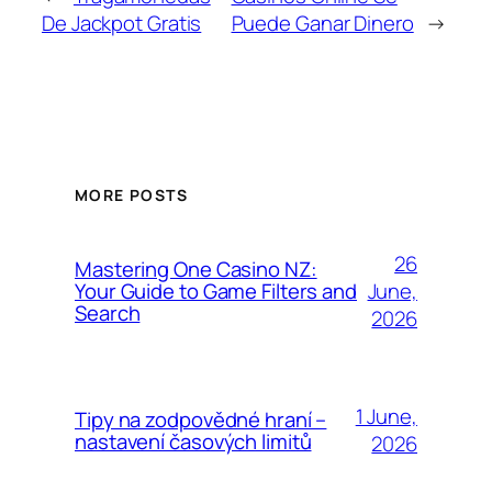
De Jackpot Gratis
Puede Ganar Dinero
→
MORE POSTS
26
Mastering One Casino NZ:
June,
Your Guide to Game Filters and
Search
2026
1 June,
Tipy na zodpovědné hraní –
nastavení časových limitů
2026