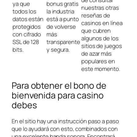
ya que
bonus gratis
nuestras otras
todos los
la industria
reseñas de
datos están
está a punto
casinos en línea
protegidos
de volverse
que cubren
con cifrado
más
algunos de los
SSL de 128
transparente
sitios de juegos
bits.
y segura.
de azar más
populares en
este momento.
Para obtener el bono de
bienvenida para casino
debes
En el sitio hay una instrucción paso a paso
que lo ayudará con esto, combinados con
una excelente banda sonora. Encontrará