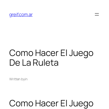
Skip
to
greif.com.ar
content
Como Hacer El Juego
De La Ruleta
Written by
in
Como Hacer El Juego