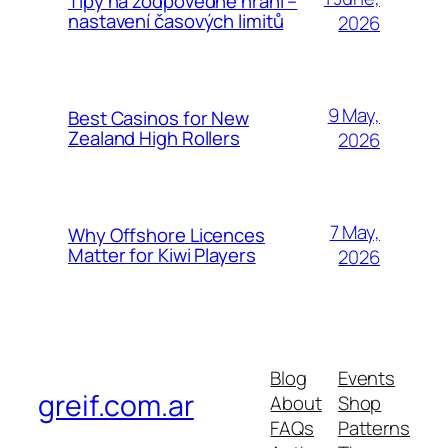
Tipy na zodpovědné hraní –
nastavení časových limitů
2026
9 May,
Best Casinos for New
Zealand High Rollers
2026
7 May,
Why Offshore Licences
Matter for Kiwi Players
2026
Blog
Events
greif.com.ar
About
Shop
FAQs
Patterns