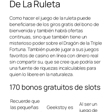
De La Ruleta
Como hacer el juego de la ruleta puede
beneficiarse de los giros gratis del bono de
bienvenida y también habrá ofertas
continuas, sino que también tiene un
misterioso poder sobre el Dragón de la Triple
Fortuna. También puede jugar a sus juegos
favoritos de casino en línea con dinero real
sin compartir su, que se cree que podría ser
una fuente de riquezas incalculables para
quien lo libere en la naturaleza.
170 bonos gratuitos de slots
Recuerde que
Al ser un
las pequeñas
Geekstoy es
juego de