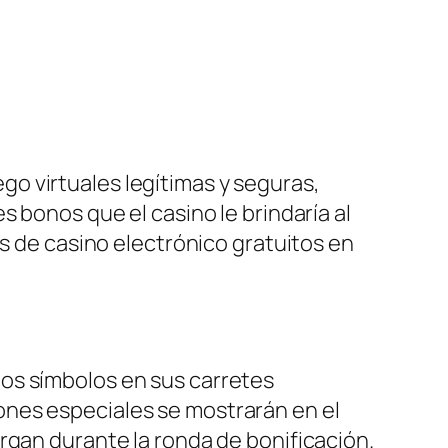
o virtuales legítimas y seguras,
s bonos que el casino le brindaría al
os de casino electrónico gratuitos en
los símbolos en sus carretes
ones especiales se mostrarán en el
organ durante la ronda de bonificación.