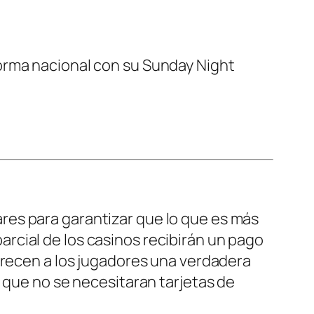
orma nacional con su Sunday Night
res para garantizar que lo que es más
rcial de los casinos recibirán un pago
frecen a los jugadores una verdadera
 que no se necesitaran tarjetas de