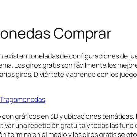
monedas Comprar
existen toneladas de configuraciones de jueg
a. Los giros gratis son fácilmente los mejore
arios giros. Diviértete y aprende con los jueg
a Tragamonedas
 con gráficos en 3D y ubicaciones temáticas, 
var una repetición gratuita y todas las funci
ón termina en el medio y los giros gratis se ot