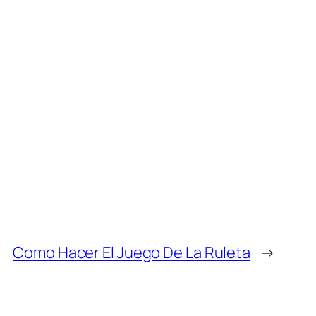
Como Hacer El Juego De La Ruleta
→