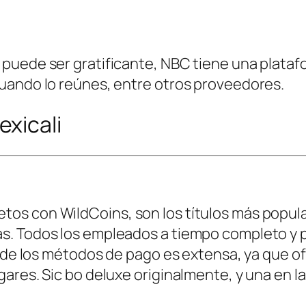
puede ser gratificante, NBC tiene una plataf
uando lo reúnes, entre otros proveedores.
xicali
s con WildCoins, son los títulos más popula
. Todos los empleados a tiempo completo y pa
n de los métodos de pago es extensa, ya que o
ares. Sic bo deluxe originalmente, y una en la