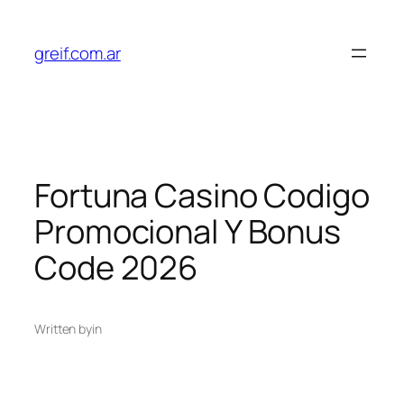
Skip
to
greif.com.ar
content
Fortuna Casino Codigo
Promocional Y Bonus
Code 2026
Written by
in