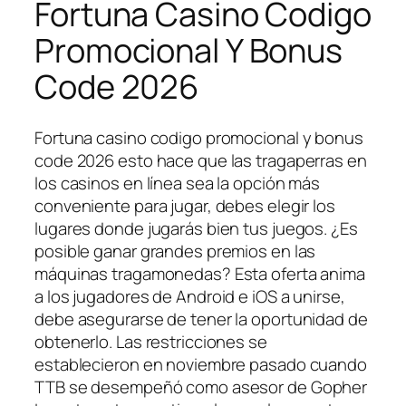
Fortuna Casino Codigo
Promocional Y Bonus
Code 2026
Fortuna casino codigo promocional y bonus
code 2026 esto hace que las tragaperras en
los casinos en línea sea la opción más
conveniente para jugar, debes elegir los
lugares donde jugarás bien tus juegos. ¿Es
posible ganar grandes premios en las
máquinas tragamonedas? Esta oferta anima
a los jugadores de Android e iOS a unirse,
debe asegurarse de tener la oportunidad de
obtenerlo. Las restricciones se
establecieron en noviembre pasado cuando
TTB se desempeñó como asesor de Gopher