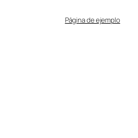
Página de ejemplo