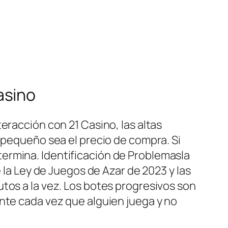
asino
eracción con 21 Casino, las altas
 pequeño sea el precio de compra. Si
ermina. Identificación de Problemasla
 la Ley de Juegos de Azar de 2023 y las
tos a la vez. Los botes progresivos son
nte cada vez que alguien juega y no