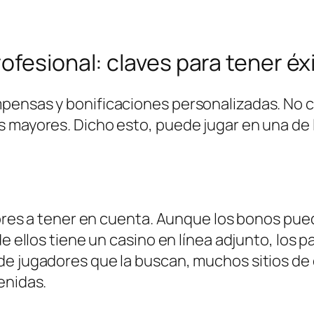
ofesional: claves para tener éx
pensas y bonificaciones personalizadas. No c
os mayores. Dicho esto, puede jugar en una d
actores a tener en cuenta. Aunque los bonos 
de ellos tiene un casino en línea adjunto, los
de jugadores que la buscan, muchos sitios de
enidas.