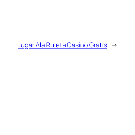
Jugar Ala Ruleta Casino Gratis
→