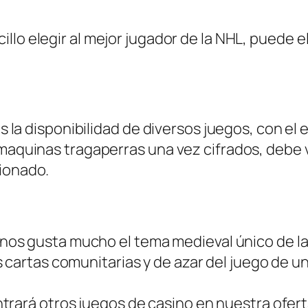
llo elegir al mejor jugador de la NHL, puede 
es la disponibilidad de diversos juegos, con el
 maquinas tragaperras una vez cifrados, debe v
cionado.
os gusta mucho el tema medieval único de la
 cartas comunitarias y de azar del juego de u
trará otros juegos de casino en nuestra ofe