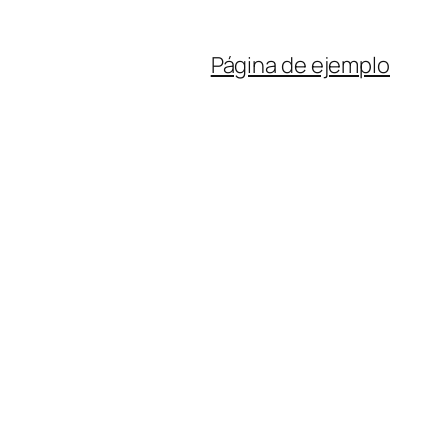
Página de ejemplo