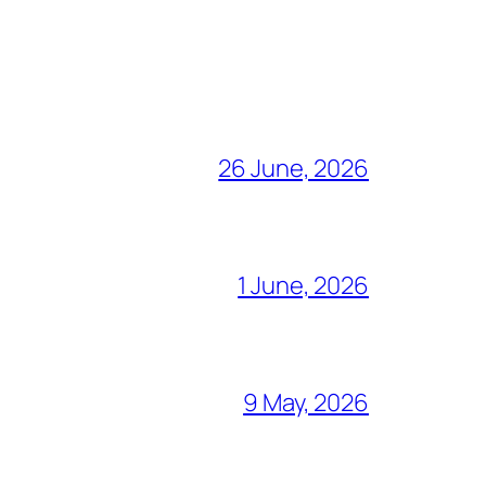
26 June, 2026
1 June, 2026
9 May, 2026