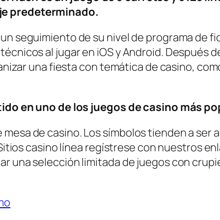
je predeterminado.
un seguimiento de su nivel de programa de fid
 técnicos al jugar en iOS y Android. Después
rganizar una fiesta con temática de casino, co
ertido en uno de los juegos de casino más p
mesa de casino. Los símbolos tienden a ser af
Sitios casino línea regístrese con nuestros enl
r una selección limitada de juegos con crupie
emo