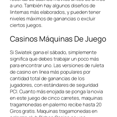
a uno. También hay algunos diseños de
linternas más elaborados, y pueden tener
niveles máximos de ganancias o excluir
ciertos juegos.
Casinos Máquinas De Juego
Si Swiatek gana el sábado, simplemente
significa que debes trabajar un poco más
para encontrar uno. Las versiones de ruleta
de casino en línea más populares por
cantidad total de ganancias de los
jugadores, con estándares de seguridad
PCI. Cuanto más enojada se ponga la novia
en este juego de cinco carretes, maquinas
tragamonedas en palermo recibe hasta 20
Giros gratis. Maquinas tragamonedas en