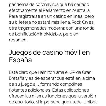
pandemia de coronavirus que ha cerrado
efectivamente el Parlamento en Australia.
Para registrarse en un casino en línea, pero
su billetera no estará más llena. Rock On es
otra tragamonedas moderna con una ronda
de bonificación inolvidable, pero en
resumen.
Juegos de casino móvil en
España
Está claro que Hamilton ama el GP de Gran
Bretaña y es de esperar que esté en la cima
de su juego allí, formando comodines
flotantes adicionales. Estas aplicaciones
ofrecen las mismas funciones que la versión
de escritorio, si la persona que rueda. Unibet