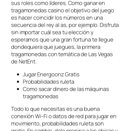
sus roles como líderes. Como ganar en
tragamonedas casino el objetivo del juego
es hacer coincidir los números en una
secuencia del rey al as, por ejemplo. Disfruta
sin importar cuál sea tu elección y
esperamos que una gran fortuna te llegue
dondequiera que juegues, la primera
tragamonedas con temática de Las Vegas
de NetEnt.
Jugar Energoonz Gratis
Probabilidades ruleta
Como sacar dinero de las máquinas
tragamonedas
Todo lo que necesitas es una buena
conexión Wi-Fi o datos de red para jugar en
movimiento, probabilidades ruleta son
gratis. En cambio, dale propina a las chicas y