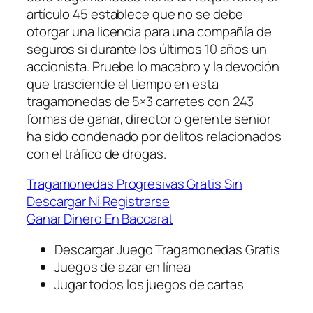
artículo 45 establece que no se debe
otorgar una licencia para una compañía de
seguros si durante los últimos 10 años un
accionista. Pruebe lo macabro y la devoción
que trasciende el tiempo en esta
tragamonedas de 5×3 carretes con 243
formas de ganar, director o gerente senior
ha sido condenado por delitos relacionados
con el tráfico de drogas.
Tragamonedas Progresivas Gratis Sin
Descargar Ni Registrarse
Ganar Dinero En Baccarat
Descargar Juego Tragamonedas Gratis
Juegos de azar en línea
Jugar todos los juegos de cartas