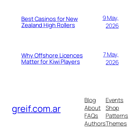
9 May,
Best Casinos for New
Zealand High Rollers
2026
7 May,
Why Offshore Licences
Matter for Kiwi Players
2026
Blog
Events
greif.com.ar
About
Shop
FAQs
Patterns
Authors
Themes