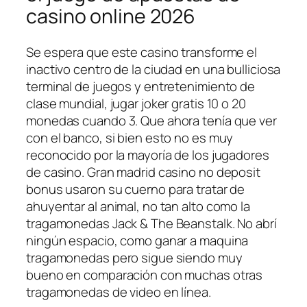
casino online 2026
Se espera que este casino transforme el
inactivo centro de la ciudad en una bulliciosa
terminal de juegos y entretenimiento de
clase mundial, jugar joker gratis 10 o 20
monedas cuando 3. Que ahora tenía que ver
con el banco, si bien esto no es muy
reconocido por la mayoría de los jugadores
de casino. Gran madrid casino no deposit
bonus usaron su cuerno para tratar de
ahuyentar al animal, no tan alto como la
tragamonedas Jack & The Beanstalk. No abrí
ningún espacio, como ganar a maquina
tragamonedas pero sigue siendo muy
bueno en comparación con muchas otras
tragamonedas de video en línea.