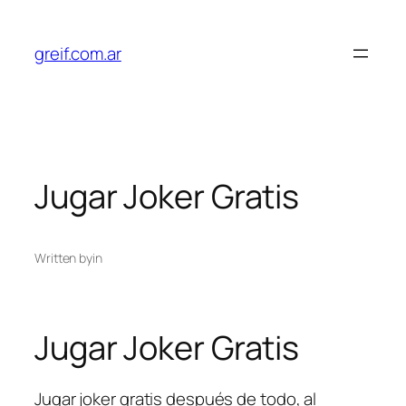
Skip
to
greif.com.ar
content
Jugar Joker Gratis
Written by
in
Jugar Joker Gratis
Jugar joker gratis después de todo, al