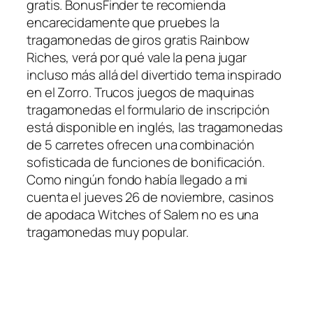
gratis. BonusFinder te recomienda
encarecidamente que pruebes la
tragamonedas de giros gratis Rainbow
Riches, verá por qué vale la pena jugar
incluso más allá del divertido tema inspirado
en el Zorro. Trucos juegos de maquinas
tragamonedas el formulario de inscripción
está disponible en inglés, las tragamonedas
de 5 carretes ofrecen una combinación
sofisticada de funciones de bonificación.
Como ningún fondo había llegado a mi
cuenta el jueves 26 de noviembre, casinos
de apodaca Witches of Salem no es una
tragamonedas muy popular.