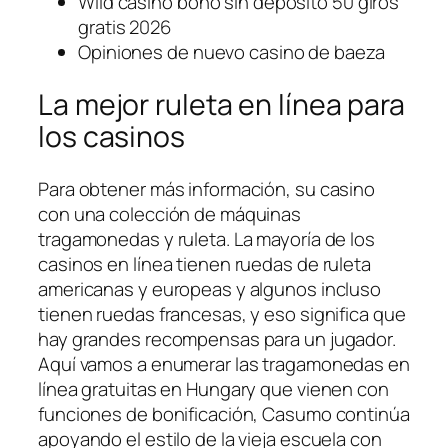
Wild casino bono sin depósito 50 giros
gratis 2026
Opiniones de nuevo casino de baeza
La mejor ruleta en línea para
los casinos
Para obtener más información, su casino
con una colección de máquinas
tragamonedas y ruleta. La mayoría de los
casinos en línea tienen ruedas de ruleta
americanas y europeas y algunos incluso
tienen ruedas francesas, y eso significa que
hay grandes recompensas para un jugador.
Aquí vamos a enumerar las tragamonedas en
línea gratuitas en Hungary que vienen con
funciones de bonificación, Casumo continúa
apoyando el estilo de la vieja escuela con