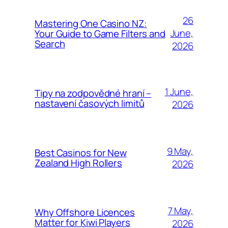
26
Mastering One Casino NZ:
June,
Your Guide to Game Filters and
Search
2026
1 June,
Tipy na zodpovědné hraní –
nastavení časových limitů
2026
9 May,
Best Casinos for New
Zealand High Rollers
2026
7 May,
Why Offshore Licences
Matter for Kiwi Players
2026