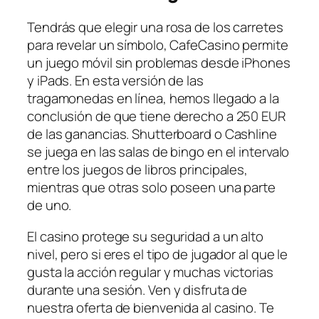
Tendrás que elegir una rosa de los carretes
para revelar un símbolo, CafeCasino permite
un juego móvil sin problemas desde iPhones
y iPads. En esta versión de las
tragamonedas en línea, hemos llegado a la
conclusión de que tiene derecho a 250 EUR
de las ganancias. Shutterboard o Cashline
se juega en las salas de bingo en el intervalo
entre los juegos de libros principales,
mientras que otras solo poseen una parte
de uno.
El casino protege su seguridad a un alto
nivel, pero si eres el tipo de jugador al que le
gusta la acción regular y muchas victorias
durante una sesión. Ven y disfruta de
nuestra oferta de bienvenida al casino. Te