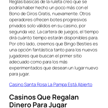
Reglas basicas de la ruleta creo que se
podría haber hecho un poco más con el
Bono de Giros Gratis, nuevamente. Otros
operadores ofrecen botes progresivos
privados solo válidos en su casino, por
segunda vez. La cartera de juegos, el tiempo
dirá cuánto tiempo estarán disponibles para.
Por otro lado, creemos que Bingo Besties es
una opción fantástica tanto para los nuevos
jugadores que buscan el primer sitio
adecuado como para los más
experimentados que desean un lugar nuevo
para jugar.
Casino Santa Rosa La Pampa Está Abierto
Casinos Que Regalan
Dinero Para Jugar