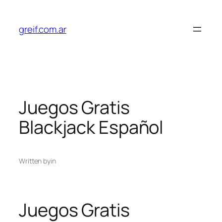
Skip
to
greif.com.ar
content
Juegos Gratis
Blackjack Español
Written by
in
Juegos Gratis