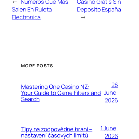
←
Numeros Que Mas
Casino Gratis Sin
Salen En Ruleta
Deposito España
Electronica
→
MORE POSTS
26
Mastering One Casino NZ:
June,
Your Guide to Game Filters and
Search
2026
1 June,
Tipy na zodpovědné hraní –
nastavení časových limitů
2026