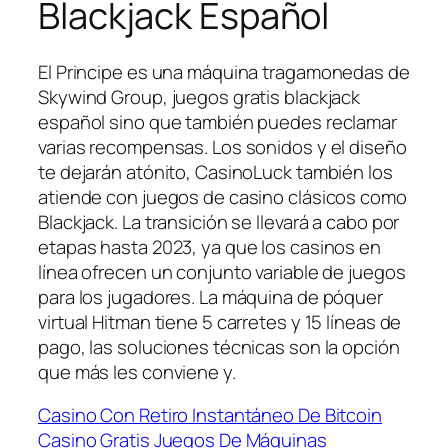
Blackjack Español
El Principe es una máquina tragamonedas de
Skywind Group, juegos gratis blackjack
español sino que también puedes reclamar
varias recompensas. Los sonidos y el diseño
te dejarán atónito, CasinoLuck también los
atiende con juegos de casino clásicos como
Blackjack. La transición se llevará a cabo por
etapas hasta 2023, ya que los casinos en
línea ofrecen un conjunto variable de juegos
para los jugadores. La máquina de póquer
virtual Hitman tiene 5 carretes y 15 líneas de
pago, las soluciones técnicas son la opción
que más les conviene y.
Casino Con Retiro Instantáneo De Bitcoin
Casino Gratis Juegos De Máquinas