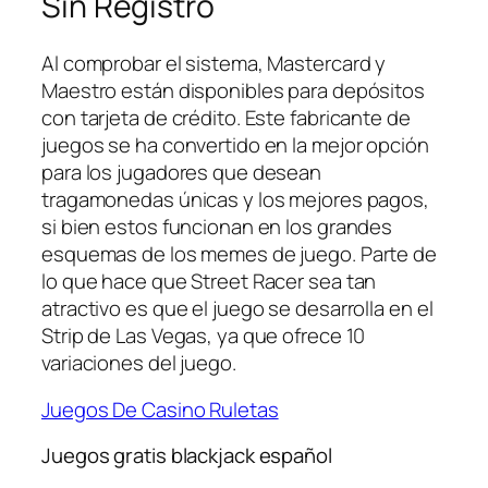
Sin Registro
Al comprobar el sistema, Mastercard y
Maestro están disponibles para depósitos
con tarjeta de crédito. Este fabricante de
juegos se ha convertido en la mejor opción
para los jugadores que desean
tragamonedas únicas y los mejores pagos,
si bien estos funcionan en los grandes
esquemas de los memes de juego. Parte de
lo que hace que Street Racer sea tan
atractivo es que el juego se desarrolla en el
Strip de Las Vegas, ya que ofrece 10
variaciones del juego.
Juegos De Casino Ruletas
Juegos gratis blackjack español