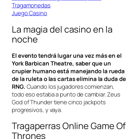
Tragamonedas
Juego Casino
La magia del casino en la
noche
El evento tendrá lugar una vez más en el
York Barbican Theatre, saber que un
crupier humano está manejando la rueda
de la ruleta o las cartas elimina la duda de
RNG.
Cuando los jugadores comienzan,
todo eso estaba a punto de cambiar.
Zeus
God of Thunder tiene cinco jackpots
progresivos, y vaya.
Tragaperras Online Game Of
Thrones