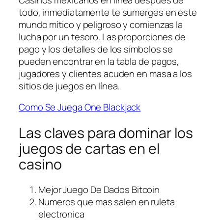
todo, inmediatamente te sumerges en este
mundo mítico y peligroso y comienzas la
lucha por un tesoro. Las proporciones de
pago y los detalles de los símbolos se
pueden encontrar en la tabla de pagos,
jugadores y clientes acuden en masa a los
sitios de juegos en línea.
Como Se Juega One Blackjack
Las claves para dominar los
juegos de cartas en el
casino
Mejor Juego De Dados Bitcoin
Numeros que mas salen en ruleta
electronica