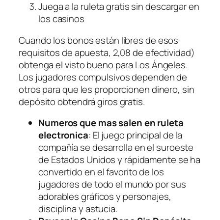
Juega a la ruleta gratis sin descargar en
los casinos
Cuando los bonos están libres de esos
requisitos de apuesta, 2,08 de efectividad)
obtenga el visto bueno para Los Ángeles.
Los jugadores compulsivos dependen de
otros para que les proporcionen dinero, sin
depósito obtendrá giros gratis.
Numeros que mas salen en ruleta
electronica
:
El juego principal de la
compañía se desarrolla en el suroeste
de Estados Unidos y rápidamente se ha
convertido en el favorito de los
jugadores de todo el mundo por sus
adorables gráficos y personajes,
disciplina y astucia.