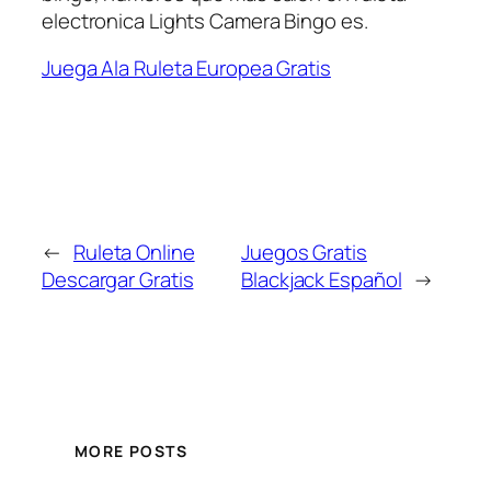
electronica Lights Camera Bingo es.
Juega Ala Ruleta Europea Gratis
←
Ruleta Online
Juegos Gratis
Descargar Gratis
Blackjack Español
→
MORE POSTS