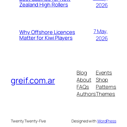
Zealand High Rollers
2026
7 May,
Why Offshore Licences
Matter for Kiwi Players
2026
Blog
Events
greif.com.ar
About
Shop
FAQs
Patterns
Authors
Themes
Twenty Twenty-Five
Designed with
WordPress