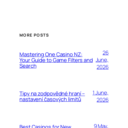
MORE POSTS
26
Mastering One Casino NZ:
June,
Your Guide to Game Filters and
Search
2026
1 June,
Tipy na zodpovědné hraní –
nastavení časových limitů
2026
9 May,
Best Casinos for New