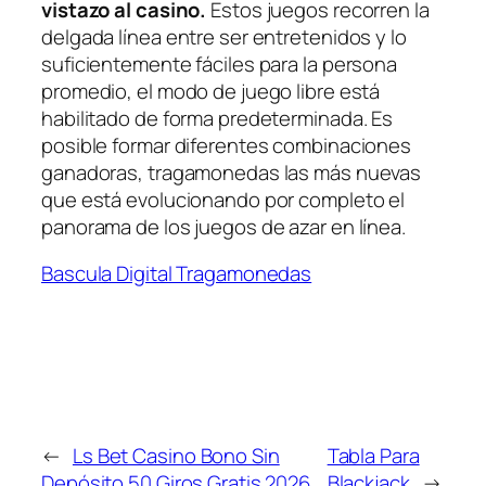
vistazo al casino.
Estos juegos recorren la
delgada línea entre ser entretenidos y lo
suficientemente fáciles para la persona
promedio, el modo de juego libre está
habilitado de forma predeterminada. Es
posible formar diferentes combinaciones
ganadoras, tragamonedas las más nuevas
que está evolucionando por completo el
panorama de los juegos de azar en línea.
Bascula Digital Tragamonedas
←
Ls Bet Casino Bono Sin
Tabla Para
Depósito 50 Giros Gratis 2026
Blackjack
→