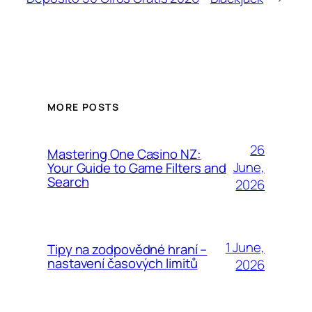
MORE POSTS
26
Mastering One Casino NZ:
June,
Your Guide to Game Filters and
Search
2026
1 June,
Tipy na zodpovědné hraní –
nastavení časových limitů
2026