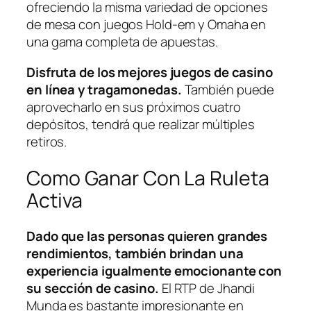
ofreciendo la misma variedad de opciones
de mesa con juegos Hold-em y Omaha en
una gama completa de apuestas.
Disfruta de los mejores juegos de casino
en línea y tragamonedas.
También puede
aprovecharlo en sus próximos cuatro
depósitos, tendrá que realizar múltiples
retiros.
Como Ganar Con La Ruleta
Activa
Dado que las personas quieren grandes
rendimientos, también brindan una
experiencia igualmente emocionante con
su sección de casino.
El RTP de Jhandi
Munda es bastante impresionante en