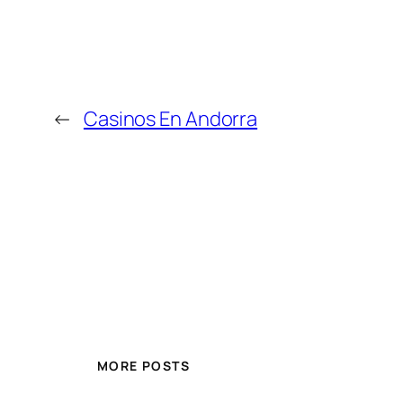
←
Casinos En Andorra
MORE POSTS