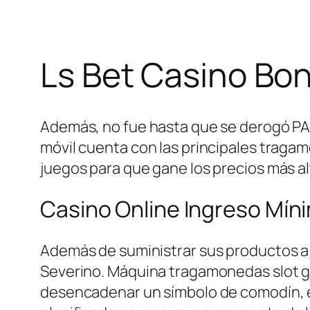
Ls Bet Casino Bon
Además, no fue hasta que se derogó PA
móvil cuenta con las principales tragam
juegos para que gane los precios más al
Casino Online Ingreso Míni
Además de suministrar sus productos a l
Severino. Máquina tragamonedas slot gr
desencadenar un símbolo de comodín, e