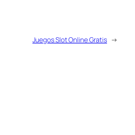
Juegos Slot Online Gratis
→