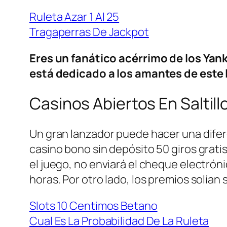
Ruleta Azar 1 Al 25
Tragaperras De Jackpot
Eres un fanático acérrimo de los Yan
está dedicado a los amantes de este 
Casinos Abiertos En Saltill
Un gran lanzador puede hacer una difer
casino bono sin depósito 50 giros grat
el juego, no enviará el cheque electrónic
horas. Por otro lado, los premios solían s
Slots 10 Centimos Betano
Cual Es La Probabilidad De La Ruleta