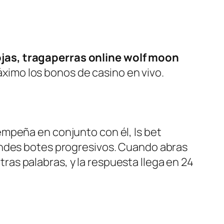
ojas, tragaperras online wolf moon
ximo los bonos de casino en vivo.
mpeña en conjunto con él, ls bet
andes botes progresivos. Cuando abras
otras palabras, y la respuesta llega en 24